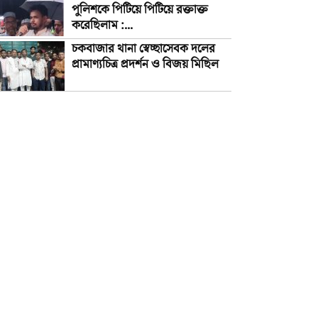
পুলিশকে পিটিয়ে পিটিয়ে রক্তাক্ত
করেছিলাম :...
চকবাজার থানা স্বেচ্ছাসেবক দলের
প্রামাণ্যচিত্র প্রদর্শন ও বিজয় মিছিল