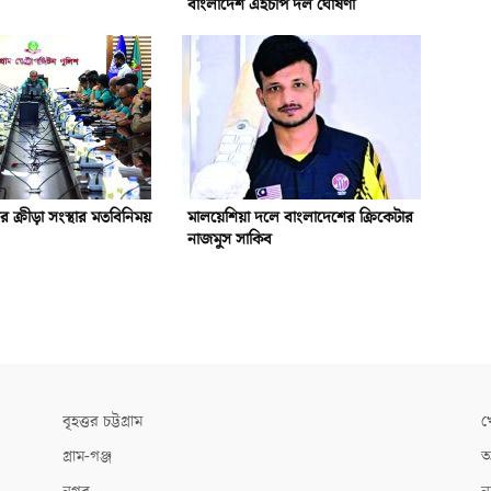
বাংলাদেশ এইচপি দল ঘোষণা
গর ক্রীড়া সংস্থার মতবিনিময়
মালয়েশিয়া দলে বাংলাদেশের ক্রিকেটার
নাজমুস সাকিব
বৃহত্তর চট্টগ্রাম
খ
গ্রাম-গঞ্জ
আ