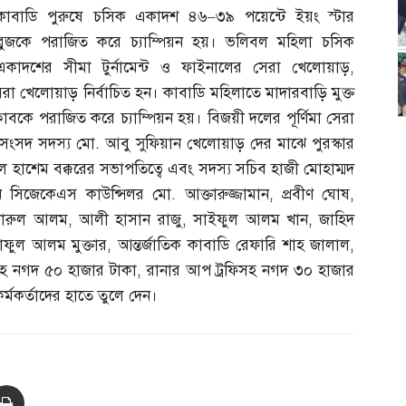
কাবাডি পুরুষে চসিক একাদশ ৪৬
–
৩৯ পয়েন্টে ইয়ং স্টার
ব্লুজকে পরাজিত করে চ্যাম্পিয়ন হয়। ভলিবল মহিলা চসিক
একাদশের সীমা টুর্নামেন্ট ও ফাইনালের সেরা খেলোয়াড়
,
সেরা খেলোয়াড় নির্বাচিত হন। কাবাডি মহিলাতে মাদারবাড়ি মুক্ত
্লাবকে পরাজিত করে চ্যাম্পিয়ন হয়। বিজয়ী দলের পূর্ণিমা সেরা
ি সংসদ সদস্য মো
.
আবু সুফিয়ান খেলোয়াড় দের মাঝে পুরস্কার
 হাশেম বক্করের সভাপতিত্বে এবং সদস্য সচিব হাজী মোহাম্মদ
েন সিজেকেএস কাউন্সিলর মো
.
আক্তারুজ্জামান
,
প্রবীণ ঘোষ
,
দারুল আলম
,
আলী হাসান রাজু
,
সাইফুল আলম খান
,
জাহিদ
ফুল আলম মুক্তার
,
আন্তর্জাতিক কাবাডি রেফারি শাহ জালাল
,
িসহ নগদ ৫০ হাজার টাকা
,
রানার আপ ট্রফিসহ নগদ ৩০ হাজার
র্মকর্তাদের হাতে তুলে দেন।