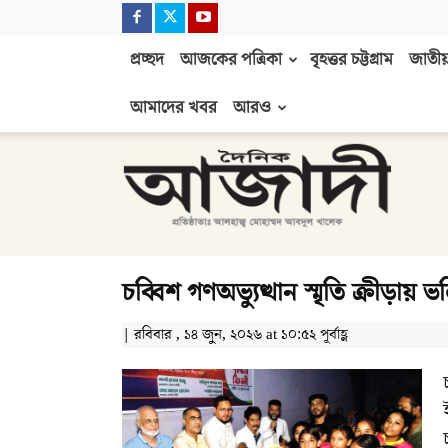
প্রচ্ছদ
আজকের পত্রিকা
বৃহত্তর চট্টগ্রাম
জাতীয়
আমাদের খবর
আরও
দৈনিক
আজাদী
চব্বিশ গণঅভ্যুত্থান স্মৃতি ক্রীড়ায় 
| রবিবার , ১৪ জুন, ২০২৬ at ১০:৫২ পূর্বাহ্ণ