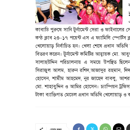
কাবাডি পুরুষে সানি টুর্নামেন্ট সেরা ও ফাইনালের 
কন্ঠ ক্লাব ২৩
–
১৭ পয়েন্ট এস এ ফ্যামিলি স্পোর্টস ক
খেলোয়াড় নির্বাচিত হন। খেলা শেষে প্রধান অতিথ
বিতরণ করেন। টুর্নামেন্ট কমিটির আহ্বায়ক মো
.
আবুল
সালাহউদ্দিন পরিচালনায় এ সময়ে উপস্থিত ছিল
সিরাজুল আলম
,
হারুন রশিদ
,
আজাদুর রহমান
,
দি
হোসেন
,
শামীম আহমেদ
,
নুর জাহেদ বাবলু
,
আশরা
মো
.
শাহাবুদ্দিন ও আমির হোসেন। চ্যাম্পিয়ন ট্রফ
টাকা ব্যাক্তিগত মেডেল প্রধান অতিথি খেলোয়াড় ও ক
শেয়ার করুন