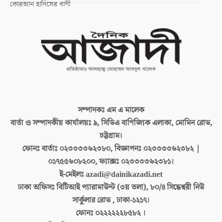
কোরআন হাদিসের বাণী
সম্পাদকঃ
এম এ মালেক
বার্তা ও সম্পাদকীয় কার্যালয়ঃ
৯, সিডিএ বাণিজ্যিক এলাকা, মোমিন রোড,
চট্টগ্রাম।
ফোনঃ বার্তাঃ
০২৩৩৩৩৬২৩৮০, বিজ্ঞাপনঃ ০২৩৩৩৩৬২৩৮২ |
০১৭৫৫৬০৮২০০, ফ্যাক্সঃ ০২৩৩৩৩৬২৩৮১।
ই-মেইলঃ
azadi@dainikazadi.net
ঢাকা অফিসঃ
বিটিআই প্যারামাউন্ট (৩য় তলা), ৮০/৪ সিদ্ধেশ্বরী নিউ
সার্কুলার রোড , ঢাকা-১২১৭।
ফোনঃ
০২২২২২২৮৫৮২ ।