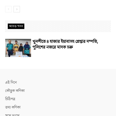
আরও খবর
খুলশীতে ৪ হাজার ইয়াবাসহ গ্রেপ্তার দম্পতি,
পুলিশের নজরে মাদক চক্র
এই দিনে
কৌতুক কণিকা
চিঠিপত্র
তথ্য কণিকা
সুখে দুঃখে