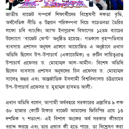
জাতীয় বাজেট সম্পর্কে শিক্ষার্থীদের বিশ্লেষণী দক্ষতা বৃদ্ধি
,
অর্থনৈতিক নীতি ও উন্নয়ন পরিকল্পনা নিয়ে সচেতনতা তৈরির
লক্ষ্যে চবি ব্যাংকিং অ্যান্ড ইনসুরেন্স বিভাগের ১২তম ব্যাচের
উদ্যোগে ‘বাজেট ফেস্ট’ অনুষ্ঠিত হয়েছে। গতকাল বৃহস্পতিবার
ব্যবসায় প্রশাসন অনুষদ প্রাঙ্গণে আয়োজিত এ অনুষ্ঠানে প্রধান
অতিথি ছিলেন উপ
–
উপাচার্য
(
একাডেমিক
)
ও রুটিন দায়িত্বপ্রাপ্ত
উপাচার্য প্রফেসর ড
.
মোহাম্মদ আল
–
আমীন। বিশেষ অতিথি
ছিলেন ব্যবসায় প্রশাসন অনুষদের ডিন প্রফেসর ড
.
মোহাম্মদ
সালেহ্‌ জহুর এবং আন্তর্জাতিক ইসলামী বিশ্ববিদ্যালয় চট্টগ্রামের
উপ
–
উপাচার্য প্রফেসর ড
.
মুহাম্মদ হাসমত আলী।
প্রধান অতিথি বলেন
,
আগামী অর্থবছরে সরকারের প্রস্তাবিত ৯ লক্ষ
৩৮ হাজার কোটি টাকার বাজেট আমাদের জিডিপির প্রায় ১৩
দশমিক ৭ শতাংশ। এই বিশাল অংকের অর্থ সরকার কীভাবে
বরাদ্দ করছে এবং তার প্রভাব কী হতে পারে
,
তা বিশ্লেষণ করা