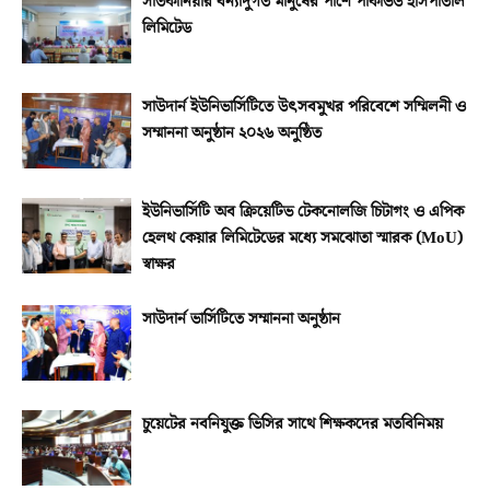
সাতকানিয়ার বন্যাদুর্গত মানুষের পাশে পার্কভিউ হাসপাতাল
লিমিটেড
সাউদার্ন ইউনিভার্সিটিতে উৎসবমুখর পরিবেশে সম্মিলনী ও
সম্মাননা অনুষ্ঠান ২০২৬ অনুষ্ঠিত
ইউনিভার্সিটি অব ক্রিয়েটিভ টেকনোলজি চিটাগং ও এপিক
হেলথ কেয়ার লিমিটেডের মধ্যে সমঝোতা স্মারক (MoU)
স্বাক্ষর
সাউদার্ন ভার্সিটিতে সম্মাননা অনুষ্ঠান
চুয়েটের নবনিযুক্ত ভিসির সাথে শিক্ষকদের মতবিনিময়