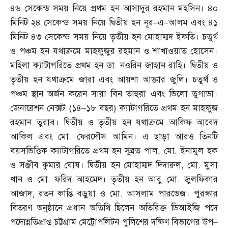
৪৬ সেকেন্ড সময় নিয়ে প্রথম হন আসাদুর রহমান মহসিন। ৪০
মিনিট ২৪ সেকেন্ড সময় নিয়ে দ্বিতীয় হন নূর
–
এ
–
আলম এবং ৪১
মিনিট ৪৩ সেকেন্ড সময় নিয়ে তৃতীয় হন মোহাম্মদ ইফতি। চতুর্থ
ও পঞ্চম হন যথাক্রমে মাহফুজুর রহমান ও শাখাওয়াত হোসেন।
মহিলা ক্যাটাগরিতে প্রথম হন ডা
.
নওরিন জাহান রাহি। দ্বিতীয় ও
তৃতীয় হন যথাক্রমে জারা এবং আয়শা আক্তার জুলি। চতুর্থ ও
পঞ্চম স্থান অর্জন করেন সারা বিন তাহুরা এবং ভিলো তুগাডা।
জেনারেশন নেক্সট
(
১৪
–
১৮ বছর
)
ক্যাটাগরিতে প্রথম হন মাহফুজ
রহমান তুরাব। দ্বিতীয় ও তৃতীয় হন যথাক্রমে আকিফ আবেদ
আকিল এবং মো
.
ফেরদৌস আমিন। এ ছাড়া আরও তিনটি
বয়সভিত্তিক ক্যাটাগরিতে প্রথম হন সুব্রত পাল
,
মো
.
ইনামুল হক
ও সঞ্জীব কুমার ঘোষ। দ্বিতীয় হন মোহাম্মদ দিদারুল
,
মো
.
মুসা
খান ও মো
.
ফরিদ আহমেদ। তৃতীয় হন আবু মো
.
জুলফিকার
আজাদ
,
রতন কান্তি বড়ুয়া ও মো
.
আসলাম পারভেজ। পুরস্কার
বিতরণ অনুষ্ঠানে প্রধান অতিথি ছিলেন অতিরিক্ত ডিআইজি পদে
পদোন্নতিপ্রাপ্ত চট্টগ্রাম মেট্রোপলিটন পুলিশের দক্ষিণ বিভাগের উপ
–