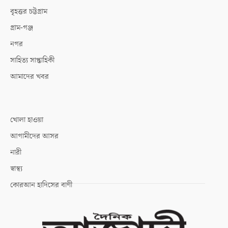
বৃহত্তর চট্টগ্রাম
গ্রাম-গঞ্জ
নগর
সাহিত্য সাপ্তাহিকী
আমাদের খবর
খোলা হাওয়া
আগামীদের আসর
নারী
স্বাস্থ্য
কোরআন হাদিসের বাণী