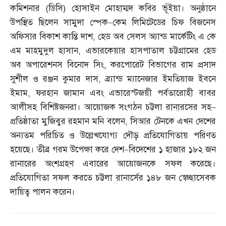
কমিশনার
(
ডিসি
)
হোসাইন মোহাম্মদ কবির ভূঁইয়া। অনুষ্ঠানে
উপস্থিত ছিলেন সামুদা স্পেক
–
কেম লিমিটেডের চিফ বিজনেস
অফিসার বিকাশ কান্তি দাশ
,
হেড অব সেলস অ্যান্ড মার্কেটিং এ কে
এম মাহমুদুল হাসান
,
এভারকেয়ার হাসপাতাল চট্টগ্রামের হেড
অব অপারেশনস বিনোদ সিং
,
করপোরেট বিভাগের রাম প্রসাদ
সুশীল ও রঞ্জন কুমার দাস
,
ব্র্যান্ড ম্যানেজার ইমতিয়াজ ইবনে
ইমাম
,
ফরহান জামান এবং এভারেস্টজয়ী পর্বতারোহী বাবর
আলীসহ বিশিষ্টজনরা। আয়োজক সংগঠন চট্টলা রানারসের সহ
–
প্রতিষ্ঠাতা মুজিবুর রহমান মনি বলেন
,
সিআর টেনকে এখন দেশের
অন্যতম পরিচিত ও উল্লেখযোগ্য দৌড় প্রতিযোগিতায় পরিণত
হয়েছে। তীব্র গরম উপেক্ষা করে দেশ
–
বিদেশের ১ হাজার ১৮২ জন
রানারের অংশগ্রহণ এবারের আয়োজনকে সফল করেছে।
প্রতিযোগিতা সফল করতে চট্টলা রানার্সের ১৪৮ জন স্বেচ্ছাসেবক
দায়িত্ব পালন করেন।