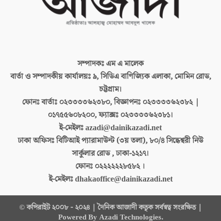
সম্পাদকঃ
এম এ মালেক
বার্তা ও সম্পাদকীয় কার্যালয়ঃ
৯, সিডিএ বাণিজ্যিক এলাকা, মোমিন রোড,
চট্টগ্রাম।
ফোনঃ বার্তাঃ
০২৩৩৩৩৬২৩৮০, বিজ্ঞাপনঃ ০২৩৩৩৩৬২৩৮২ |
০১৭৫৫৬০৮২০০, ফ্যাক্সঃ ০২৩৩৩৩৬২৩৮১।
ই-মেইলঃ
azadi@dainikazadi.net
ঢাকা অফিসঃ
বিটিআই প্যারামাউন্ট (৩য় তলা), ৮০/৪ সিদ্ধেশ্বরী নিউ
সার্কুলার রোড , ঢাকা-১২১৭।
ফোনঃ
০২২২২২২৮৫৮২ ।
ই-মেইলঃ
dhakaoffice@dainikazadi.net
© কপিরাইট ২০০৮ - ২০২৪ | দৈনিক আজাদী কতৃক সর্বস্বত্ব সংরক্ষিত |
Powered By Azadi Technologies.