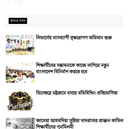
আরও খবর
লিডার্সের মাসব্যাপী বৃক্ষরোপণ অভিযান শুরু
শিক্ষার্থীদের সম্ভাবনাকে কাজে লাগিয়ে নতুন
বাংলাদেশ বিনির্মাণ করতে হবে
ডিসেম্বরে চট্টগ্রামে বসছে বডিবিল্ডিং প্রতিযোগিতা
জামেয়া আহমদিয়া সুন্নিয়া মাদরাসার প্রাক্তন কামিল
শিক্ষার্থীদের পুনর্মিলনী