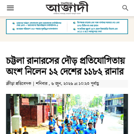
চট্টলা রানারসের দৌড় প্রতিযোগিতায়
অংশ নিলেন ১২ দেশের ১১৮২ রানার
ক্রীড়া প্রতিবেদক | শনিবার , ৬ জুন, ২০২৬ at ১০:২৩ পূর্বাহ্ণ