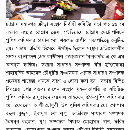
চট্টগ্রাম মহানগর ক্রীড়া সংস্থার নির্বাহী কমিটির সভা গত ১৬ মে
সন্ধ্যায় সংস্থার চট্টগ্রাম জেলা স্টেডিয়ামে চট্টগ্রাম মেট্রোপলিটন
পুলিশ কমিশনার হাসান মো
.
শওকত আলীর সভাপতিত্বে অনুষ্ঠিত
হয়। সভায় অতিথি হিসেবে উপস্থিত ছিলেন সংস্থার প্রতিষ্ঠাকালীন
সদস্য বাংলাদেশ প্রেস কাউন্সিল চেয়ারম্যান বিচারপতি এ কে এম
আবদুল হাকিম। সংস্থার সাধারণ সম্পাদক বীর মুক্তিযোদ্ধা
শাহাবুদ্দিন আহমেদ চৌধুরীর সঞ্চালনায় প্রয়াত সাধারণ সম্পাদক
প্রফেসর শায়েস্তা খানকে স্মরণ ও দোয়া করা হয়। সভায় বিভিন্ন
বিষয়ের উপর বক্তব্য রাখেন সংস্থার সহ
–
সভাপতি ও অতিরিক্ত
পুলিশ কমিশনার মুহাম্মদ ফয়সাল আহম্মেদ
,
উপ
–
পুলিশ কমিশনার
মো
.
ফেরদৌস আলী চৌধুরী
,
উপ পুলিশ কমিশনার মো
.
গোলাম
রুহুল কুদ্দুস
,
ইবাদুল হক লুলু
,
অতিরিক্ত সাধারণ সম্পাদক
তৈয়বুর রহমান
,
যুগ্ম সম্পাদক নিয়াজ মোহাম্মদ খান
,
ফরিদ
আহাম্মদ
,
কোষাধ্যক্ষ নওশাদ আলম চৌধুরী
,
নির্বাহী সদস্যবৃন্দ