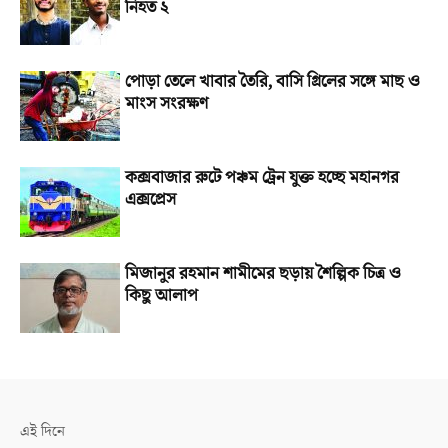
নিহত ২
পোড়া তেলে খাবার তৈরি, বাসি গ্রিলের সঙ্গে মাছ ও
মাংস সংরক্ষণ
কক্সবাজার রুটে পঞ্চম ট্রেন যুক্ত হচ্ছে মহানগর
এক্সপ্রেস
মিজানুর রহমান শামীমের ছড়ায় শৈল্পিক চিত্র ও
কিছু আলাপ
এই দিনে