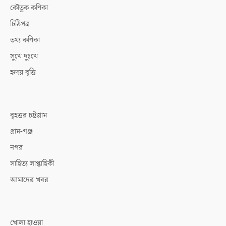
কৌতুক কণিকা
চিঠিপত্র
তথ্য কণিকা
সুখে দুঃখে
হৃদয় বৃত্তি
বৃহত্তর চট্টগ্রাম
গ্রাম-গঞ্জ
নগর
সাহিত্য সাপ্তাহিকী
আমাদের খবর
খোলা হাওয়া