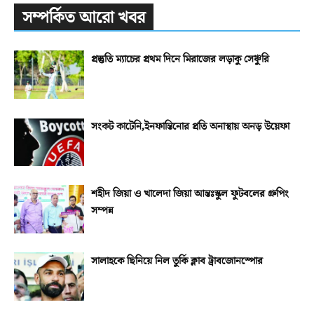
সম্পর্কিত আরো খবর
প্রস্তুতি ম্যাচের প্রথম দিনে মিরাজের লড়াকু সেঞ্চুরি
সংকট কাটেনি,ইনফান্তিনোর প্রতি অনাস্থায় অনড় উয়েফা
শহীদ জিয়া ও খালেদা জিয়া আন্তঃস্কুল ফুটবলের গ্রুপিং
সম্পন্ন
সালাহকে ছিনিয়ে নিল তুর্কি ক্লাব ট্রাবজোনস্পোর