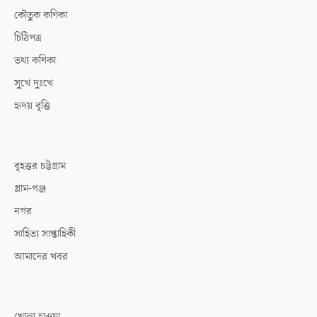
কৌতুক কণিকা
চিঠিপত্র
তথ্য কণিকা
সুখে দুঃখে
হৃদয় বৃত্তি
বৃহত্তর চট্টগ্রাম
গ্রাম-গঞ্জ
নগর
সাহিত্য সাপ্তাহিকী
আমাদের খবর
খোলা হাওয়া