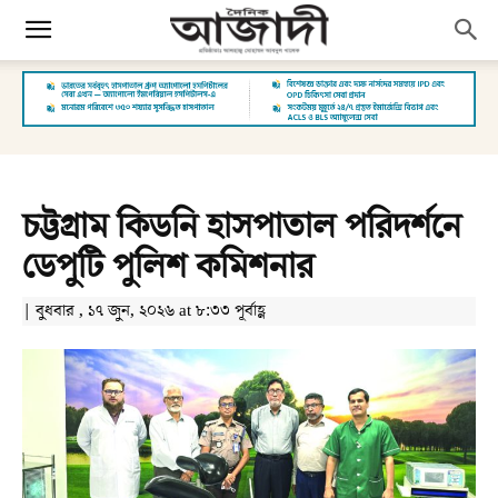
চট্টগ্রাম কিডনি হাসপাতাল পরিদর্শনে
ডেপুটি পুলিশ কমিশনার
| বুধবার , ১৭ জুন, ২০২৬ at ৮:৩৩ পূর্বাহ্ণ