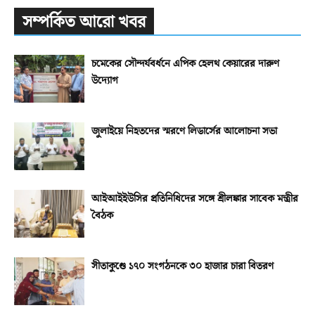
সম্পর্কিত আরো খবর
চমেকের সৌন্দর্যবর্ধনে এপিক হেলথ কেয়ারের দারুণ
উদ্যোগ
জুলাইয়ে নিহতদের স্মরণে লিডার্সের আলোচনা সভা
আইআইইউসির প্রতিনিধিদের সঙ্গে শ্রীলঙ্কার সাবেক মন্ত্রীর
বৈঠক
সীতাকুণ্ডে ১৭০ সংগঠনকে ৩০ হাজার চারা বিতরণ