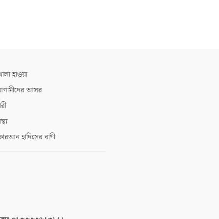
োলা হাওয়া
গামীদের আসর
ারী
াস্থ্য
োরআন হাদিসের বাণী