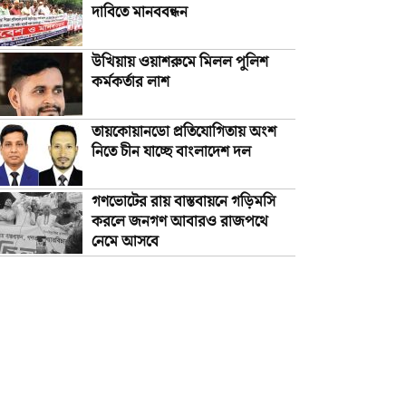
দাবিতে মানববন্ধন
উখিয়ায় ওয়াশরুমে মিলল পুলিশ
কর্মকর্তার লাশ
তায়কোয়ানডো প্রতিযোগিতায় অংশ
নিতে চীন যাচ্ছে বাংলাদেশ দল
গণভোটের রায় বাস্তবায়নে গড়িমসি
করলে জনগণ আবারও রাজপথে
নেমে আসবে