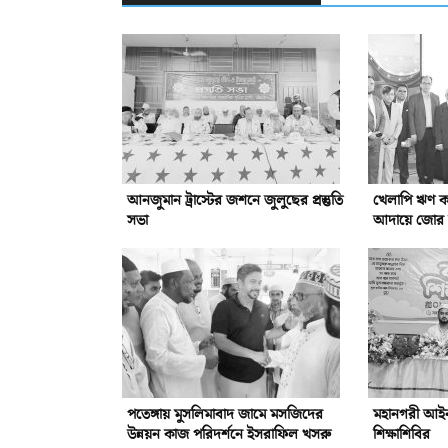
আনজুমান ট্রাস্টের জশনে জুলুছের প্রস্তুতি
খেলাপি ঋণ কম
সভা
আদায়ে জোর দ
পতেঙ্গায় মুসলিমাবাদ জামে মসজিদের
মহানগরী আইনজ
উন্নয়ন কাজ পরিদর্শনে ইসরাফিল খসরু
শিক্ষাশিবির