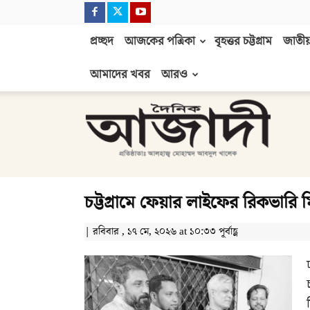
প্রচ্ছদ
আজকের পত্রিকা
বৃহত্তর চট্টগ্রাম
জাতীয়
আমাদের খবর
আরও
দৈনিক
আজাদী
চট্টগ্রামে ফেয়ার লাইফের রিকভারি
| রবিবার , ১৭ মে, ২০২৬ at ১০:৩৩ পূর্বাহ্ণ