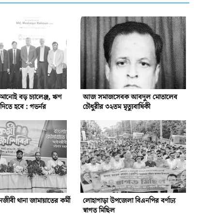
ানোই বড় চ্যালেঞ্জ, ঋণ
আজ সমাজসেবক আবদুল মোতালেব
িতে হবে : গভর্নর
চৌধুরীর ৩২তম মৃত্যুবার্ষিকী
ীবী থানা জামায়াতের কর্মী
লোহাগাড়া উপজেলা বিএনপির বর্ণাঢ্য
স্বাগত মিছিল