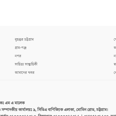
বৃহত্তর চট্টগ্রাম
খ
গ্রাম-গঞ্জ
আ
নগর
ন
সাহিত্য সাপ্তাহিকী
স্ব
আমাদের খবর
ক
দকঃ
এম এ মালেক
 ও সম্পাদকীয় কার্যালয়ঃ
৯, সিডিএ বাণিজ্যিক এলাকা, মোমিন রোড, চট্টগ্রাম।