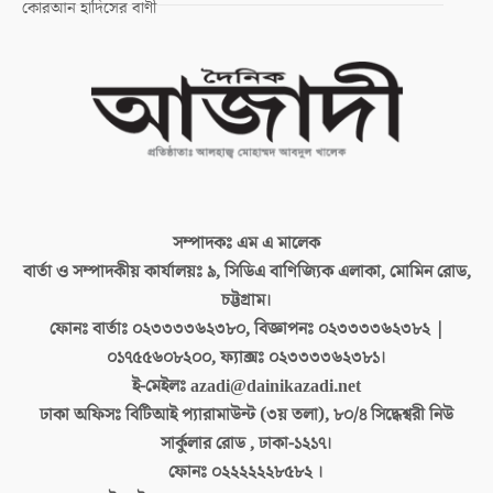
কোরআন হাদিসের বাণী
সম্পাদকঃ
এম এ মালেক
বার্তা ও সম্পাদকীয় কার্যালয়ঃ
৯, সিডিএ বাণিজ্যিক এলাকা, মোমিন রোড,
চট্টগ্রাম।
ফোনঃ বার্তাঃ
০২৩৩৩৩৬২৩৮০, বিজ্ঞাপনঃ ০২৩৩৩৩৬২৩৮২ |
০১৭৫৫৬০৮২০০, ফ্যাক্সঃ ০২৩৩৩৩৬২৩৮১।
ই-মেইলঃ
azadi@dainikazadi.net
ঢাকা অফিসঃ
বিটিআই প্যারামাউন্ট (৩য় তলা), ৮০/৪ সিদ্ধেশ্বরী নিউ
সার্কুলার রোড , ঢাকা-১২১৭।
ফোনঃ
০২২২২২২৮৫৮২ ।