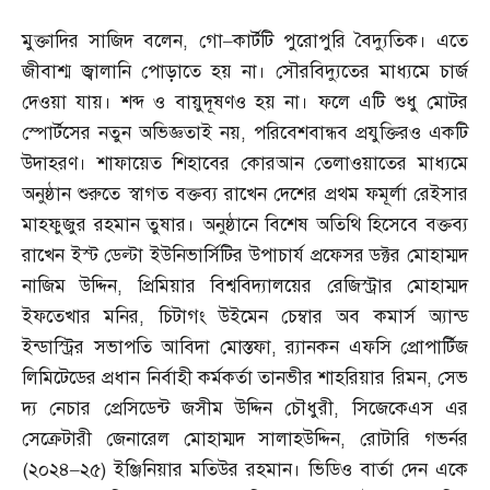
মুক্তাদির সাজিদ বলেন
,
গো
–
কার্টটি পুরোপুরি বৈদ্যুতিক। এতে
জীবাশ্ম জ্বালানি পোড়াতে হয় না। সৌরবিদ্যুতের মাধ্যমে চার্জ
দেওয়া যায়। শব্দ ও বায়ুদূষণও হয় না। ফলে এটি শুধু মোটর
স্পোর্টসের নতুন অভিজ্ঞতাই নয়
,
পরিবেশবান্ধব প্রযুক্তিরও একটি
উদাহরণ। শাফায়েত শিহাবের কোরআন তেলাওয়াতের মাধ্যমে
অনুষ্ঠান শুরুতে স্বাগত বক্তব্য রাখেন দেশের প্রথম ফমূর্লা রেইসার
মাহফুজুর রহমান তুষার। অনুষ্ঠানে বিশেষ অতিথি হিসেবে বক্তব্য
রাখেন ইস্ট ডেল্টা ইউনিভার্সিটির উপাচার্য প্রফেসর ডক্টর মোহাম্মদ
নাজিম উদ্দিন
,
প্রিমিয়ার বিশ্ববিদ্যালয়ের রেজিস্ট্রার মোহাম্মদ
ইফতেখার মনির
,
চিটাগং উইমেন চেম্বার অব কমার্স অ্যান্ড
ইন্ডাস্ট্রির সভাপতি আবিদা মোস্তফা
,
র‌্যানকন এফসি প্রোপার্টিজ
লিমিটেডের প্রধান নির্বাহী কর্মকর্তা তানভীর শাহরিয়ার রিমন
,
সেভ
দ্য নেচার প্রেসিডেন্ট জসীম উদ্দিন চৌধুরী
,
সিজেকেএস এর
সেক্রেটারী জেনারেল মোহাম্মদ সালাহউদ্দিন
,
রোটারি গভর্নর
(
২০২৪
–
২৫
)
ইঞ্জিনিয়ার মতিউর রহমান। ভিডিও বার্তা দেন একে