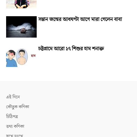
সন্তান জন্মের আধঘণ্টা আগে মারা গেলেন বাবা
চট্টগ্রামে আরো ১৭ শিশুর হাম শনাক্ত
এই দিনে
কৌতুক কণিকা
চিঠিপত্র
তথ্য কণিকা
সুখে দুঃখে