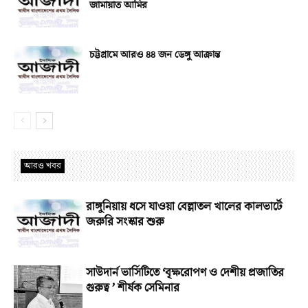
জামায়াত আমির
চট্টগ্রামে আরও ৪৪ জন ডেঙ্গু আক্রান্ত
আরও খবর
রাঙ্গুনিয়ায় ধসে যাওয়া বেল্লাতল খালের কালভার্টে
জরুরি সংস্কার শুরু
সাউদার্ন ভার্সিটিতে ‘বৃক্ষরোপণ ও দেশীয় প্রজাতির
গুরুত্ব ’ শীর্ষক সেমিনার