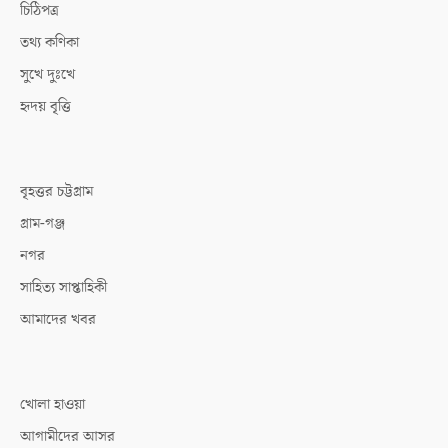
চিঠিপত্র
তথ্য কণিকা
সুখে দুঃখে
হৃদয় বৃত্তি
বৃহত্তর চট্টগ্রাম
গ্রাম-গঞ্জ
নগর
সাহিত্য সাপ্তাহিকী
আমাদের খবর
খোলা হাওয়া
আগামীদের আসর