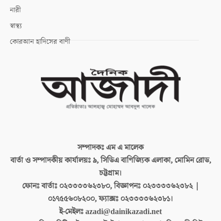
নারী
স্বাস্থ্য
কোরআন হাদিসের বাণী
সম্পাদকঃ
এম এ মালেক
বার্তা ও সম্পাদকীয় কার্যালয়ঃ
৯, সিডিএ বাণিজ্যিক এলাকা, মোমিন রোড,
চট্টগ্রাম।
ফোনঃ বার্তাঃ
০২৩৩৩৩৬২৩৮০, বিজ্ঞাপনঃ ০২৩৩৩৩৬২৩৮২ |
০১৭৫৫৬০৮২০০, ফ্যাক্সঃ ০২৩৩৩৩৬২৩৮১।
ই-মেইলঃ
azadi@dainikazadi.net