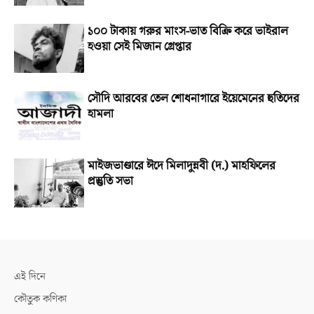
১০০ টাকায় গরুর মাংস-ভাত বিক্রি করে ভাইরাল
হওয়া সেই মিজান গ্রেপ্তার
সৌদি আরবের তেল শোধনাগারে ইয়েমেনের হুতিদের
হামলা
মাইজভাণ্ডারে ঈদে মিলাদুন্নবী (দ.) মাহফিলের
প্রস্তুতি সভা
এই দিনে
কৌতুক কণিকা