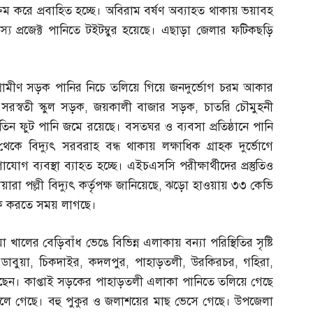
রম করে প্রবাহিত হচ্ছে। অবিরাম বর্ষণ অব্যাহত থাকায় ভয়াবহ
য প্রজেক্ট পানিতে টইটম্বুর হয়েছে। এছাড়া জেলার ফটিকছড়ি
রামীণ সড়ক পানির নিচে তলিয়ে গিয়ে জনদুর্ভোগ চরম আকার
,
সরস্বতী স্কুল সড়ক
,
জয়কালী বাজার সড়ক
,
চাতরি চৌমুহনী
ন ফুট পানি জমে রয়েছে। বসতঘর ও ব্যবসা প্রতিষ্ঠানে পানি
 বিদ্যুৎ সরবরাহ বন্ধ থাকায় লক্ষাধিক গ্রাহক দুর্ভোগে
গ ব্যবস্থা ব্যাহত হচ্ছে। এইচএসসি পরীক্ষার্থীদের প্রস্তুতিও
পল্লী বিদ্যুৎ কর্তৃপক্ষ জানিয়েছে
,
ঝড়ো হাওয়ায় ৩৩ কেভি
বিক করতে সময় লাগছে।
 খালের বেড়িবাঁধ ভেঙে বিভিন্ন এলাকায় বন্যা পরিস্থিতির সৃষ্টি
ডাবুয়া
,
চিকদাইর
,
কদলপুর
,
পাহাড়তলী
,
উরকিরচর
,
গহিরা
,
 পড়েছেন। কাপ্তাই সড়কের পাহাড়তলী এলাকা পানিতে তলিয়ে গেছে
লে গেছে। বহু পুকুর ও জলাশয়ের মাছ ভেসে গেছে। উপজেলা