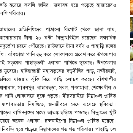
ক্ষতি হয়েছে ফসলি জমির। জলাবদ্ধ হয়ে পড়েছে হাজারেরও
বেশি পরিবার।
আমাদের প্রতিনিধিদের পাঠানো রিপোর্ট থেকে জানা যায়
,
আনোয়ারায় টানা ২০ ঘণ্টা বিদ্যুৎবিহীন রয়েছেন লক্ষাধিক
নদুর্ভোগ চরমে পৌঁছেছে। রাউজানে টানা বর্ষণ ও পাহাড়ি ঢলের
বাঁধ। বাঁধভাঙা পানি হুহু করে লোকালয়ে প্রবেশ করে উপজেলার
। কাপ্তাই সড়কের পাহাড়তলী এলাকা পানিতে ডুবেছে। উপজেলার
ানিতে ডুবেছে। হাটহাজারী মহাসড়কের বড়দীঘির পাড়
,
নন্দীরহাট
,
তলিয়ে যাওয়ায় ঝুঁকি নিয়ে গাড়ি চলাচল করছে। বাঁশখালীর
খানাবাদ
,
সাধনপুর
,
বাহারছড়া
,
সরল
,
গন্ডামারা
,
শেখেরখীল ও
 পানি লোকালয়ে ঢুকে পড়ছে। মীরসরাইয়ে নিম্নাঞ্চল প্লাবিত
লাবদ্ধতায় নিমজ্জিত
,
জনজীবনে নেমে এসেছে স্থবিরতা।
ের বাসিন্দাদের মধ্যে আতঙ্ক ছড়িয়ে পড়েছে। বিদ্যুতের খুঁটি
েছে অনেক এলাকা। চন্দনাইশের নিম্নাঞ্চল প্লাবিত হয়েছে।
পানিবন্দি হয়ে পড়েছে নিম্নাঞ্চলের শত শত পরিবার। পাহাড়ি ঢল