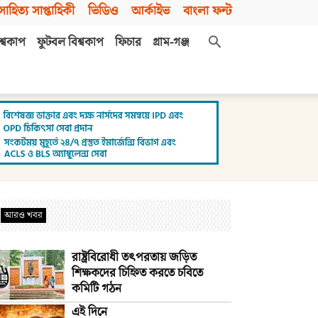
সাহিত্য সাপ্তাহিকী
ভিডিও
আর্কাইভ
বাংলা ফন্ট
শ্বকাপ
ফুটবল বিশ্বকাপ
ফিচার
গ্রাম-গঞ্জ
আরও খবর
রাষ্ট্রবিরোধী তৎপরতায় জড়িত
শিক্ষকদের চিহ্নিত করতে চবিতে
কমিটি গঠন
এই দিনে