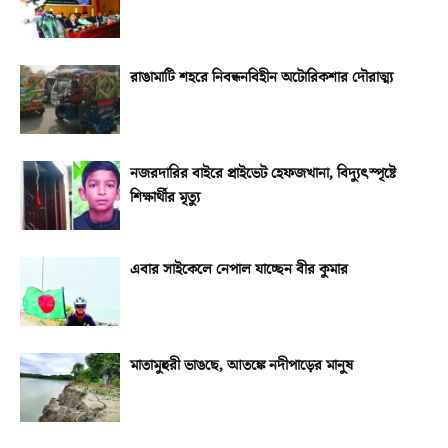
রাঙামাটি শহরে নিবন্ধনবিহীন অটোরিকশার দৌরাত্ম্য
নজরদারির বাইরে প্রাইভেট হেফজখানা, বিদ্যুৎস্পৃষ্টে
শিক্ষার্থীর মৃত্যু
এবার সাইকেলে নেপাল যাচ্ছেন বীর কুমার
মাতামুহুরী ভাঙছে, আতঙ্কে নদীপাড়ের মানুষ