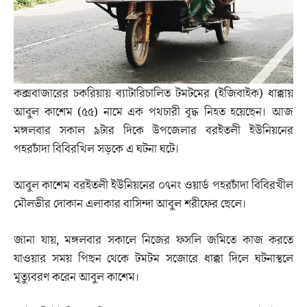
কক্সবাজারের চকরিয়ায় ব্যাটারিচালিত টমটমের (ইজিবাইক) ধাক্কায়
আবুল কাশেম (৫৫) নামে এক পথচারী বৃদ্ধ নিহত হয়েছেন। আজ
মঙ্গলবার সকাল ৯টার দিকে উপজেলার বরইতলী ইউনিয়নের
পহরচাঁদা বিবিরখিল সড়কে এ ঘটনা ঘটে।
আবুল কাশেম বরইতলী ইউনিয়নের ০৭নং ওয়ার্ড পহরচাঁদা বিবিরখীল
মৌলভীর দোকান এলাকার বাসিন্দা আবুল শরীফের ছেলে।
জানা যায়, মঙ্গলবার সকালে নিজের ফসলি জমিতে কাজ করতে
যাওয়ার সময় পিছন থেকে টমটম সজোরে ধাক্কা দিলে ঘটনাস্থলে
মৃত্যুবরণ করেন আবুল কাশেম।