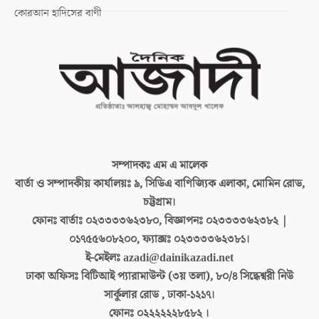
কোরআন হাদিসের বাণী
সম্পাদকঃ
এম এ মালেক
বার্তা ও সম্পাদকীয় কার্যালয়ঃ
৯, সিডিএ বাণিজ্যিক এলাকা, মোমিন রোড,
চট্টগ্রাম।
ফোনঃ বার্তাঃ
০২৩৩৩৩৬২৩৮০, বিজ্ঞাপনঃ ০২৩৩৩৩৬২৩৮২ |
০১৭৫৫৬০৮২০০, ফ্যাক্সঃ ০২৩৩৩৩৬২৩৮১।
ই-মেইলঃ
azadi@dainikazadi.net
ঢাকা অফিসঃ
বিটিআই প্যারামাউন্ট (৩য় তলা), ৮০/৪ সিদ্ধেশ্বরী নিউ
সার্কুলার রোড , ঢাকা-১২১৭।
ফোনঃ
০২২২২২২৮৫৮২ ।