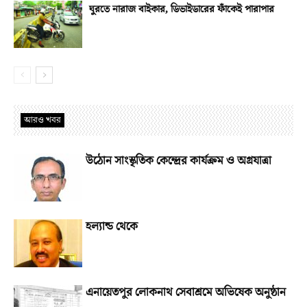
ঘুরতে নারাজ বাইকার, ডিভাইডারের ফাঁকেই পারাপার
আরও খবর
উঠোন সাংস্কৃতিক কেন্দ্রের কার্যক্রম ও অগ্রযাত্রা
হল্যান্ড থেকে
এনায়েতপুর লোকনাথ সেবাশ্রমে অভিষেক অনুষ্ঠান