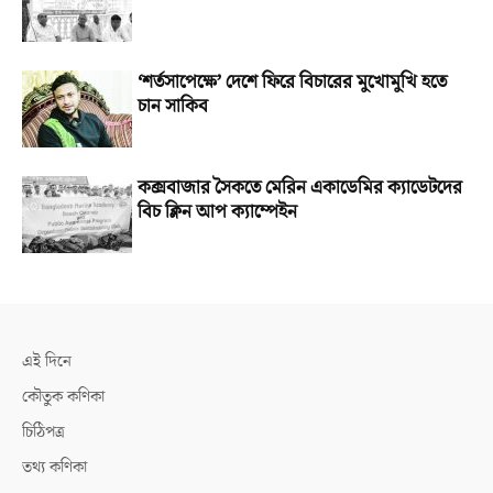
‘শর্তসাপেক্ষে’ দেশে ফিরে বিচারের মুখোমুখি হতে
চান সাকিব
কক্সবাজার সৈকতে মেরিন একাডেমির ক্যাডেটদের
বিচ ক্লিন আপ ক্যাম্পেইন
এই দিনে
কৌতুক কণিকা
চিঠিপত্র
তথ্য কণিকা