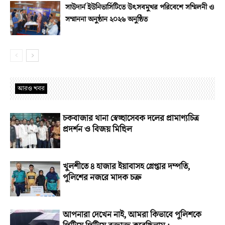
সাউদার্ন ইউনিভার্সিটিতে উৎসবমুখর পরিবেশে সম্মিলনী ও
সম্মাননা অনুষ্ঠান ২০২৬ অনুষ্ঠিত
আরও খবর
চকবাজার থানা স্বেচ্ছাসেবক দলের প্রামাণ্যচিত্র
প্রদর্শন ও বিজয় মিছিল
খুলশীতে ৪ হাজার ইয়াবাসহ গ্রেপ্তার দম্পতি,
পুলিশের নজরে মাদক চক্র
আপনারা দেখেন নাই, আমরা কিভাবে পুলিশকে