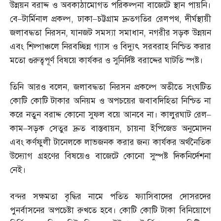
উন্নয়ন বরাদ্দ ও অবকাঠামোগত পরিকল্পনা বাজেটে স্থান পায়নি।
বে
–
টার্মিনাল প্রকল্প
,
ঢাকা
–
চট্টগ্রাম দ্রুতগতির রেলপথ
,
দীর্ঘস্থায়ী
জলাবদ্ধতা নিরসন
,
যানজট সমস্যা সমাধান
,
নগরীর সড়ক উন্নয়ন
এবং শিল্পাঞ্চলে নিরবচ্ছিন্ন গ্যাস ও বিদ্যুৎ সরবরাহ নিশ্চিত করার
মতো গুরুত্বপূর্ণ বিষয়ে কার্যকর ও সুনির্দিষ্ট বরাদ্দের ঘাটতি স্পষ্ট।
তিনি আরও বলেন
,
জলাবদ্ধতা নিরসন প্রকল্পে অতীতে সংঘটিত
কোটি কোটি টাকার অনিয়ম ও অপচয়ের জবাবদিহিতা নিশ্চিত না
করে নতুন বরাদ্দ কোনো সুফল বয়ে আনবে না। কালুরঘাট রেল
–
কাম
–
সড়ক সেতুর দ্রুত বাস্তবায়ন
,
চায়না ইপিজেড অনুমোদন
এবং কর্ণফুলী টানেলকে লাভজনক করার জন্য কার্যকর অর্থনৈতিক
উদ্যোগ গ্রহণের বিষয়েও বাজেটে কোনো সুস্পষ্ট দিকনির্দেশনা
নেই।
বন্দর সক্ষমতা বৃদ্ধির নামে পতিত ফ্যাসিবাদের দোসরদের
পুনর্বাসনের অপচেষ্টা রুখতে হবে। কোটি কোটি টাকা বিনিয়োগে