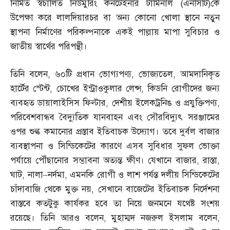
নির্মিত স্বচালিত নিউমুরিং কনটেইনার টার্মিনাল
(
এনসিটি
)
কে
উপেক্ষা করে লালদিয়ারচর বা অন্য কোনো খোলা স্থানে নতুন
স্থাপনা নির্মাণের পরিকল্পনাকে একই পাল্লায় মাপা সুবিচার ও
জাতীয় স্বার্থের পরিপন্থী।
তিনি বলেন
,
৬০টি প্রধান ভোগ্যপণ্য
,
ভোজ্যতেল
,
আমদানিকৃত
হার্টের স্টেন্ট
,
চোখের ইন্ট্রাওকুলার লেন্স
,
কিডনি রোগীদের জন্য
ব্যবহৃত ডায়ালাইসিস ফিল্টার
,
দেশীয় ইলেকট্রনিঙ ও প্রযুক্তিপণ্য
,
পরিবেশবান্ধব বৈদ্যুতিক যানবাহন এবং সৌরবিদ্যুৎ সরঞ্জামের
ওপর শুল্ক কমানোর প্রস্তাব ইতিবাচক উদ্যোগ। তবে দুর্বল বাজার
ব্যবস্থাপনা ও সিন্ডিকেটের কারণে এসব সুবিধার সুফল ভোক্তা
পর্যায়ে পৌঁছানোর সম্ভাবনা অত্যন্ত ক্ষীণ। যেখানে বাজার
,
রাস্তা
,
ঘাট
,
নালা
–
নর্দমা
,
এমনকি রোগী ও লাশ পর্যন্ত দলীয় সিন্ডিকেটের
চাঁদাবাজি থেকে মুক্ত নয়
,
সেখানে বাজেটের ইতিবাচক নির্দেশনা
বাস্তবে কতটুকু কার্যকর হবে তা নিয়ে জনমনে যথেষ্ট সংশয়
রয়েছে। তিনি আরও বলেন
,
মুহাম্মদ নজরুল ইসলাম বলেন
,