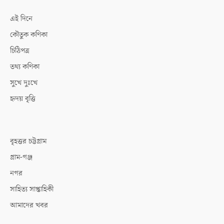
এই দিনে
কৌতুক কণিকা
চিঠিপত্র
তথ্য কণিকা
সুখে দুঃখে
হৃদয় বৃত্তি
বৃহত্তর চট্টগ্রাম
গ্রাম-গঞ্জ
নগর
সাহিত্য সাপ্তাহিকী
আমাদের খবর