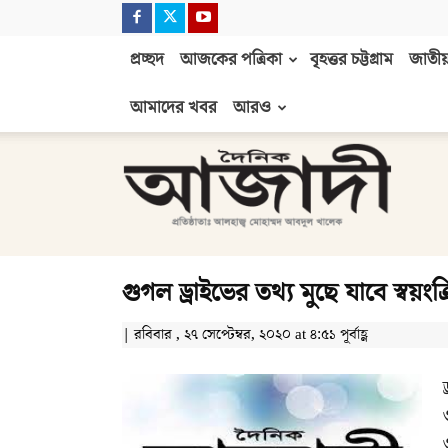
প্রচ্ছদ
আজকের পত্রিকা
বৃহত্তর চট্টগ্রাম
জাতীয়
আমাদের খবর
আরও
দৈনিক
আজাদী
গুগল ড্রাইভের তথ্য মুছে যাবে স্বয়ংক
| রবিবার , ২৭ সেপ্টেম্বর, ২০২০ at ৪:৫১ পূর্বাহ্ণ