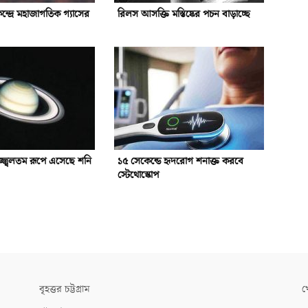
েন্দ্রে মহাজাগতিক গ্যাসের
রিলস আসক্তি মস্তিষ্কের পচন বাড়াচ্ছে
্জ্বলতম রূপে এসেছে শনি
১৫ সেকেন্ডে হৃদরোগ শনাক্ত করবে
স্টেথোস্কোপ
বৃহত্তর চট্টগ্রাম
খ