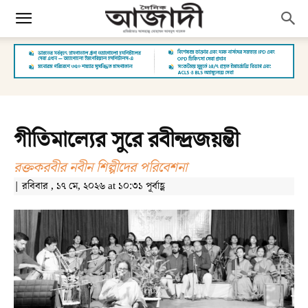
গীতিমাল্যের সুরে রবীন্দ্রজয়ন্তী
রক্তকরবীর নবীন শিল্পীদের পরিবেশনা
| রবিবার , ১৭ মে, ২০২৬ at ১০:৩১ পূর্বাহ্ণ