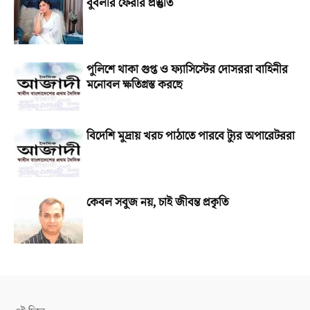
বুবলীর ফেরার প্রস্তুতি
পুলিশে থাকা গুপ্ত ও ফ্যাসিস্টের দোসররা বাহিনীর
মনোবল ক্ষতিগ্রস্ত করছে
বিদেশি মুদ্রায় খরচ পাঠাতে পারবে ট্যুর অপারেটররা
কেবল সবুজ নয়, চাই জীবন্ত প্রকৃতি