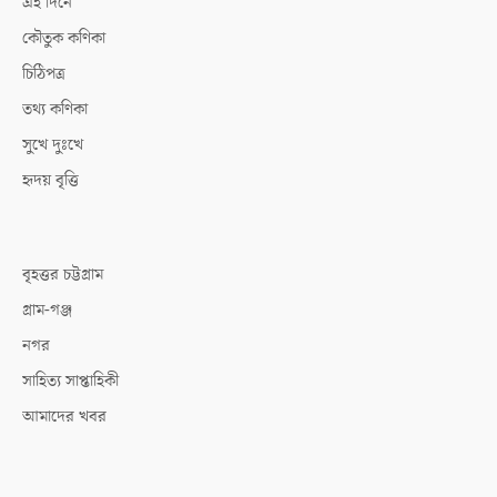
এই দিনে
কৌতুক কণিকা
চিঠিপত্র
তথ্য কণিকা
সুখে দুঃখে
হৃদয় বৃত্তি
বৃহত্তর চট্টগ্রাম
গ্রাম-গঞ্জ
নগর
সাহিত্য সাপ্তাহিকী
আমাদের খবর