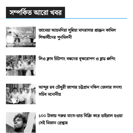
সম্পর্কিত আরো খবর
জামেয়া আহমদিয়া সুন্নিয়া মাদরাসার প্রাক্তন কামিল
শিক্ষার্থীদের পুনর্মিলনী
লিও ক্লাব চিটাগাং বন্ধনের বৃক্ষরোপণ ও ব্লাড গ্রুপিং
আব্দুর রব চৌধুরী জাপার চট্টগ্রাম দক্ষিণ জেলার সদস্য
সচিব মনোনীত
১০০ টাকায় গরুর মাংস-ভাত বিক্রি করে ভাইরাল হওয়া
সেই মিজান গ্রেপ্তার