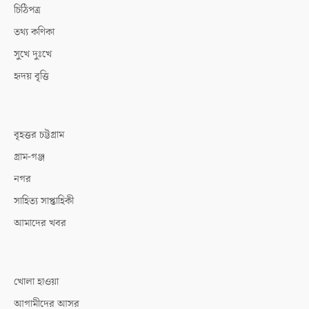
চিঠিপত্র
তথ্য কণিকা
সুখে দুঃখে
হৃদয় বৃত্তি
বৃহত্তর চট্টগ্রাম
গ্রাম-গঞ্জ
নগর
সাহিত্য সাপ্তাহিকী
আমাদের খবর
খোলা হাওয়া
আগামীদের আসর