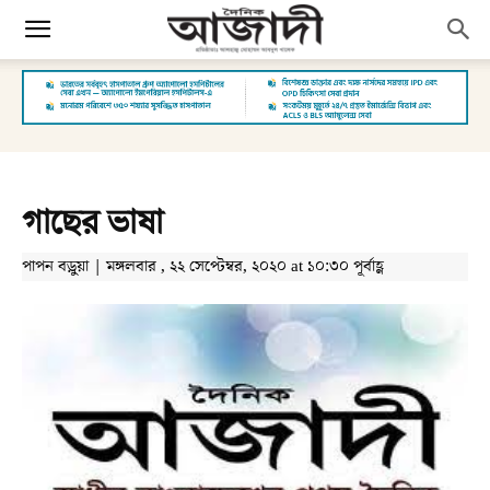
গাছের ভাষা
পাপন বড়ুয়া | মঙ্গলবার , ২২ সেপ্টেম্বর, ২০২০ at ১০:৩০ পূর্বাহ্ণ