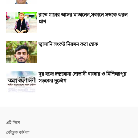
রাতে গানের আসর মাতালেন,সকালে সড়কে ঝরল
প্রাণ
জ্বালানি সংকট নিরসন করা হোক
দূর হচ্ছে চন্দ্রঘোনা দোভাষী বাজার ও নিশ্চিন্তাপুর
সড়কের দুর্ভোগ
এই দিনে
কৌতুক কণিকা