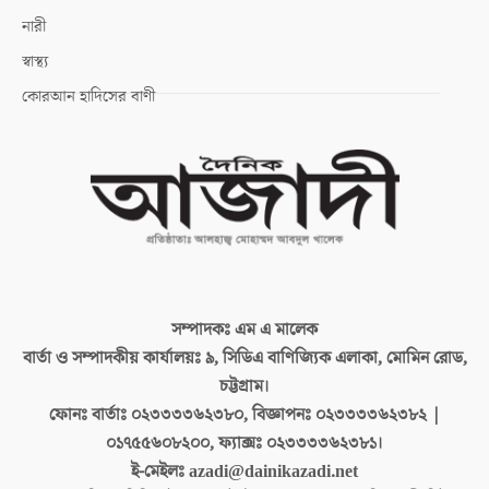
নারী
স্বাস্থ্য
কোরআন হাদিসের বাণী
সম্পাদকঃ
এম এ মালেক
বার্তা ও সম্পাদকীয় কার্যালয়ঃ
৯, সিডিএ বাণিজ্যিক এলাকা, মোমিন রোড,
চট্টগ্রাম।
ফোনঃ বার্তাঃ
০২৩৩৩৩৬২৩৮০, বিজ্ঞাপনঃ ০২৩৩৩৩৬২৩৮২ |
০১৭৫৫৬০৮২০০, ফ্যাক্সঃ ০২৩৩৩৩৬২৩৮১।
ই-মেইলঃ
azadi@dainikazadi.net