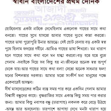
ছোটবেলায় একটা নাটকে দেখেছিলাম একলোক গাছের সাথে কথা
বলতো। গাছের সুখে হাসতো আবার গাছের দুঃখে কান্না করতো।
গাছের ভাষা পুরোপুরি উনার আয়ত্তে। সেই ছোট বেলায় বড় একটা স্বপ্ন
পুষে ছিলাম হৃদয়ের গহীনে -আমিও গাছের ভাষা শিখবো। মন খারাপ
হলে গাছের সাথে কথা বলে মন হাল্কা করবো।বড় হতে হতে বুঝে
গেলাম -সবাইকে দিয়ে সব কিছু হয় না।জীবনের অনেক স্বপ্ন অপূর্ণ
থেকে যায়।আর গাছের সাথে কথা বলা! সেতো অনেক সাধনার ফল!
মনের বিশলতার দরকার। আমার মতো সংকীর্ণ মনা মানুষের পক্ষে
একেবারেই অসম্ভব।
দীর্ঘ মাসদেড়েকের কঠিন ব্যস্ত সময় পার করে একদিন গেলাম আমার
বিশ্বাসী বন্ধুদের কাছে। বৃক্ষরাজির সাথে একান্ত কিছু সময় পার করার
জন্য। আমার কিছু নবাগত বন্ধু (চারাগাছ) লকলক করে বেড়ে উঠছে
-অযত্ন আর অবহেলায়। চারপাশে আগাছা দেখে মনটা খারাপ হয়ে