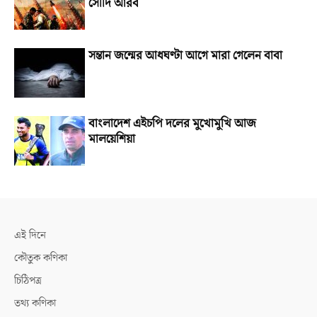
সৌদি আরব
সন্তান জন্মের আধঘণ্টা আগে মারা গেলেন বাবা
বাংলাদেশ এইচপি দলের মুখোমুখি আজ
মালয়েশিয়া
এই দিনে
কৌতুক কণিকা
চিঠিপত্র
তথ্য কণিকা