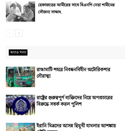
হেফাজতের আমীরের সাথে বিএনপি নেতা শামীমের
সৌজন্য সাক্ষাৎ
আরও খবর
রাঙামাটি শহরে নিবন্ধনবিহীন অটোরিকশার
দৌরাত্ম্য
রাষ্ট্রের গুরুত্বপূর্ণ ব্যক্তিদের নিয়ে অপপ্রচারের
বিরুদ্ধে সতর্ক করল পুলিশ
ইরানি মিত্রদের আসন্ন দ্বিমুখী হামলার আশঙ্কায়