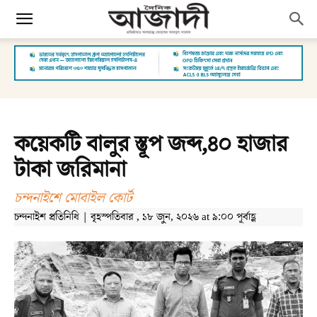
কয়েকটি বালুর স্তূপ জব্দ,৪০ হাজার
টাকা জরিমানা
চন্দনাইশে মোবাইল কোর্ট
চন্দনাইশ প্রতিনিধি | বৃহস্পতিবার , ১৮ জুন, ২০২৬ at ৯:০০ পূর্বাহ্ণ