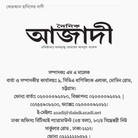
কোরআন হাদিসের বাণী
সম্পাদকঃ
এম এ মালেক
বার্তা ও সম্পাদকীয় কার্যালয়ঃ
৯, সিডিএ বাণিজ্যিক এলাকা, মোমিন রোড,
চট্টগ্রাম।
ফোনঃ বার্তাঃ
০২৩৩৩৩৬২৩৮০, বিজ্ঞাপনঃ ০২৩৩৩৩৬২৩৮২ |
০১৭৫৫৬০৮২০০, ফ্যাক্সঃ ০২৩৩৩৩৬২৩৮১।
ই-মেইলঃ
azadi@dainikazadi.net
ঢাকা অফিসঃ
বিটিআই প্যারামাউন্ট (৩য় তলা), ৮০/৪ সিদ্ধেশ্বরী নিউ
সার্কুলার রোড , ঢাকা-১২১৭।
ফোনঃ
০২২২২২২৮৫৮২ ।