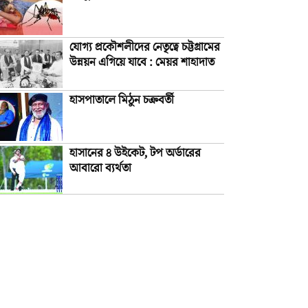
যোগ্য প্রকৌশলীদের নেতৃত্বে চট্টগ্রামের
উন্নয়ন এগিয়ে যাবে : মেয়র শাহাদাত
হাসপাতালে মিঠুন চক্রবর্তী
হাসানের ৪ উইকেট, টপ অর্ডারের
আবারো ব্যর্থতা