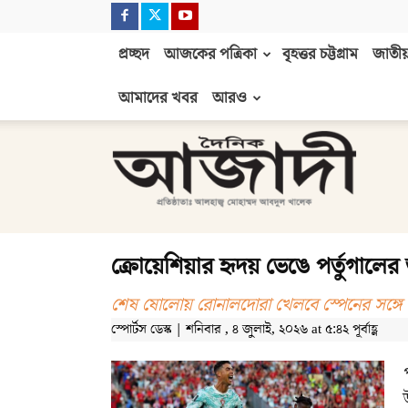
প্রচ্ছদ
আজকের পত্রিকা
বৃহত্তর চট্টগ্রাম
জাতীয়
আমাদের খবর
আরও
দৈনিক
আজাদী
ক্রোয়েশিয়ার হৃদয় ভেঙে পর্তুগালের
শেষ ষোলোয় রোনালদোরা খেলবে স্পেনের সঙ্গে
স্পোর্টস ডেস্ক | শনিবার , ৪ জুলাই, ২০২৬ at ৫:৪২ পূর্বাহ্ণ