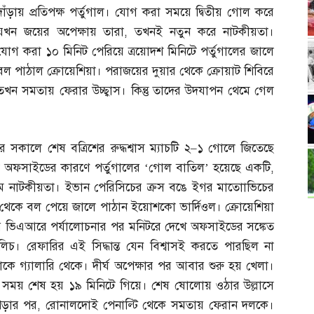
দাঁড়ায় প্রতিপক্ষ পর্তুগাল। যোগ করা সময়ে দ্বিতীয় গোল করে
যখন জয়ের অপেক্ষায় তারা
,
তখনই নতুন করে নাটকীয়তা।
যোগ করা ১০ মিনিট পেরিয়ে ত্রয়োদশ মিনিটে পর্তুগালের জালে
বল পাঠাল ক্রোয়েশিয়া। পরাজয়ের দুয়ার থেকে ক্রোয়াট শিবিরে
তখন সমতায় ফেরার উচ্ছ্বাস। কিন্তু তাদের উদযাপন থেমে গেল
সকালে শেষ বত্রিশের রুদ্ধশ্বাস ম্যাচটি ২
–
১ গোলে জিতেছে
াড়া অফসাইডের কারণে পর্তুগালের ‘গোল বাতিল’ হয়েছে একটি
,
রম নাটকীয়তা। ইভান পেরিসিচের ক্রস বঙে ইগর মাতোাভিচের
 থেকে বল পেয়ে জালে পাঠান ইয়োশকো ভার্দিওল। ক্রোয়েশিয়া
নিয়ে ভিএআরে পর্যালোচনার পর মনিটরে দেখে অফসাইডের সঙ্কেত
চ। রেফারির এই সিদ্ধান্ত যেন বিশ্বাসই করতে পারছিল না
কে গ্যালারি থেকে। দীর্ঘ অপেক্ষার পর আবার শুরু হয় খেলা।
 সময় শেষ হয় ১৯ মিনিটে গিয়ে। শেষ ষোলোয় ওঠার উল্লাসে
পড়ার পর
,
রোনালদোই পেনাল্টি থেকে সমতায় ফেরান দলকে।