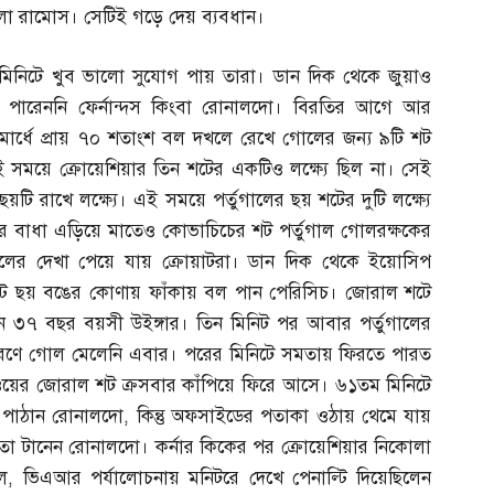
লো রামোস। সেটিই গড়ে দেয় ব্যবধান।
ম মিনিটে খুব ভালো সুযোগ পায় তারা। ডান দিক থেকে জুয়াও
তে পারেননি ফের্নান্দস কিংবা রোনালদো। বিরতির আগে আর
থমার্ধে প্রায় ৭০ শতাংশ বল দখলে রেখে গোলের জন্য ৯টি শট
 এই সময়ে ক্রোয়েশিয়ার তিন শটের একটিও লক্ষ্যে ছিল না। সেই
ছয়টি রাখে লক্ষ্যে। এই সময়ে পর্তুগালের ছয় শটের দুটি লক্ষ্যে
নের বাধা এড়িয়ে মাতেও কোভাচিচের শট পর্তুগাল গোলরক্ষকের
োলের দেখা পেয়ে যায় ক্রোয়াটরা। ডান দিক থেকে ইয়োসিপ
র পোস্টে ছয় বঙের কোণায় ফাঁকায় বল পান পেরিসিচ। জোরাল শটে
েন ৩৭ বছর বয়সী উইঙ্গার। তিন মিনিট পর আবার পর্তুগালের
কারণে গোল মেলেনি এবার। পরের মিনিটে সমতায় ফিরতে পারত
য়াওয়ের জোরাল শট ক্রসবার কাঁপিয়ে ফিরে আসে। ৬১তম মিনিটে
লে পাঠান রোনালদো
,
কিন্তু অফসাইডের পতাকা ওঠায় থেমে যায়
া টানেন রোনালদো। কর্নার কিকের পর ক্রোয়েশিয়ার নিকোলা
ে
,
ভিএআর পর্যালোচনায় মনিটরে দেখে পেনাল্টি দিয়েছিলেন