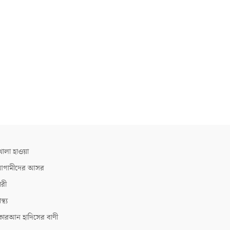
োলা হাওয়া
গামীদের আসর
ারী
াস্থ্য
োরআন হাদিসের বাণী