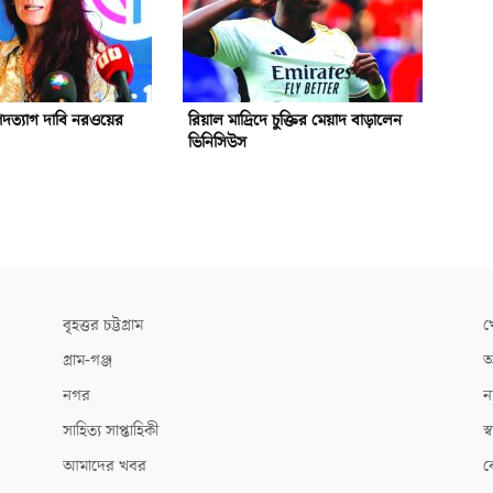
পদত্যাগ দাবি নরওয়ের
রিয়াল মাদ্রিদে চুক্তির মেয়াদ বাড়ালেন
ভিনিসিউস
বৃহত্তর চট্টগ্রাম
খ
গ্রাম-গঞ্জ
আ
নগর
ন
সাহিত্য সাপ্তাহিকী
স্ব
আমাদের খবর
ক