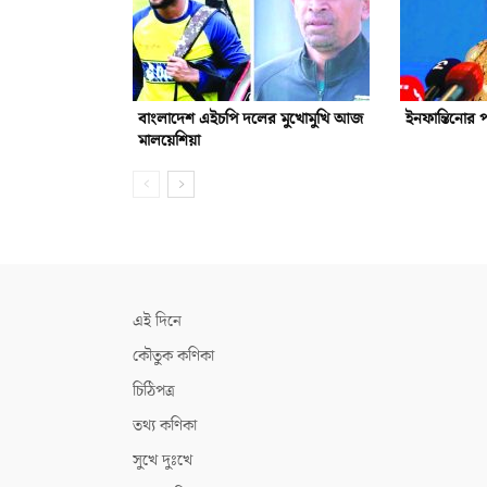
বাংলাদেশ এইচপি দলের মুখোমুখি আজ
ইনফান্তিনোর 
মালয়েশিয়া
এই দিনে
কৌতুক কণিকা
চিঠিপত্র
তথ্য কণিকা
সুখে দুঃখে