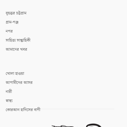
বৃহত্তর চট্টগ্রাম
গ্রাম-গঞ্জ
নগর
সাহিত্য সাপ্তাহিকী
আমাদের খবর
খোলা হাওয়া
আগামীদের আসর
নারী
স্বাস্থ্য
কোরআন হাদিসের বাণী