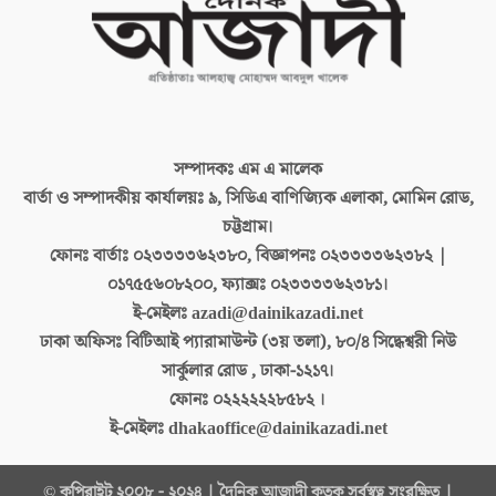
সম্পাদকঃ
এম এ মালেক
বার্তা ও সম্পাদকীয় কার্যালয়ঃ
৯, সিডিএ বাণিজ্যিক এলাকা, মোমিন রোড,
চট্টগ্রাম।
ফোনঃ বার্তাঃ
০২৩৩৩৩৬২৩৮০, বিজ্ঞাপনঃ ০২৩৩৩৩৬২৩৮২ |
০১৭৫৫৬০৮২০০, ফ্যাক্সঃ ০২৩৩৩৩৬২৩৮১।
ই-মেইলঃ
azadi@dainikazadi.net
ঢাকা অফিসঃ
বিটিআই প্যারামাউন্ট (৩য় তলা), ৮০/৪ সিদ্ধেশ্বরী নিউ
সার্কুলার রোড , ঢাকা-১২১৭।
ফোনঃ
০২২২২২২৮৫৮২ ।
ই-মেইলঃ
dhakaoffice@dainikazadi.net
© কপিরাইট ২০০৮ - ২০২৪ | দৈনিক আজাদী কতৃক সর্বস্বত্ব সংরক্ষিত |