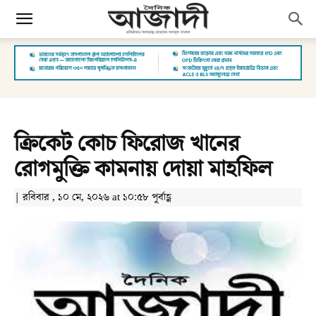
ক্রিকেট কোচ ফিরোজ খানের
রোগমুক্তি কামনায় দোয়া মাহফিল
| রবিবার , ১০ মে, ২০২৬ at ১০:৫৮ পূর্বাহ্ণ