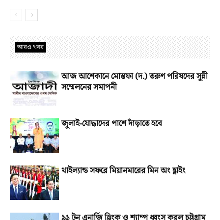
আরও খবর
আজ আশেকানে মোস্তফা (দ.) তরুণ পরিষদের সুন্নী
সম্মেলনের সমাপনী
জুলাই-যোদ্ধাদের পাশে দাঁড়াতে হবে
থাইল্যান্ড সফরে মিয়ানমারের মিন অং হ্লাইং
৯১ টন এনার্জি ড্রিংক ও শ্যাম্পু ধ্বংস করল চট্টগ্রাম