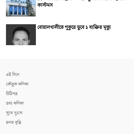
কাস্টমস
বোয়ালখালীতে পুকুরে ডুবে ১ ব্যক্তির মৃত্যু
এই দিনে
কৌতুক কণিকা
চিঠিপত্র
তথ্য কণিকা
সুখে দুঃখে
হৃদয় বৃত্তি