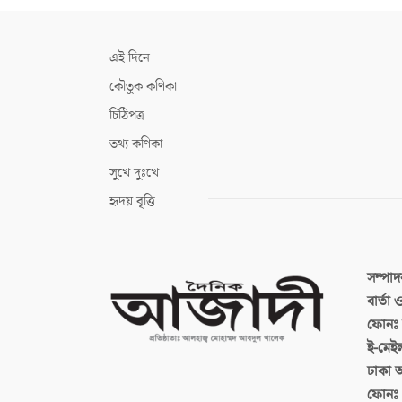
এই দিনে
কৌতুক কণিকা
চিঠিপত্র
তথ্য কণিকা
সুখে দুঃখে
হৃদয় বৃত্তি
সম্পা
বার্তা
ফোনঃ ব
ই-মেই
ঢাকা 
ফোনঃ