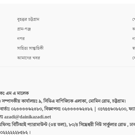
বৃহত্তর চট্টগ্রাম
খ
গ্রাম-গঞ্জ
আ
নগর
ন
সাহিত্য সাপ্তাহিকী
স্ব
আমাদের খবর
ক
দকঃ
এম এ মালেক
 ও সম্পাদকীয় কার্যালয়ঃ
৯, সিডিএ বাণিজ্যিক এলাকা, মোমিন রোড, চট্টগ্রাম।
ার্তাঃ
০২৩৩৩৩৬২৩৮০, বিজ্ঞাপনঃ ০২৩৩৩৩৬২৩৮২ | ০১৭৫৫৬০৮২০০, ফ্য
লঃ
azadi@dainikazadi.net
অফিসঃ
বিটিআই প্যারামাউন্ট (৩য় তলা), ৮০/৪ সিদ্ধেশ্বরী নিউ সার্কুলার রোড , ঢ
০২২২২২২৮৫৮২ ।