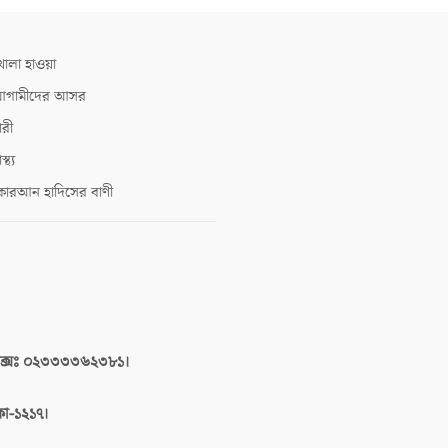
োলা হাওয়া
গামীদের আসর
ারী
াস্থ্য
োরআন হাদিসের বাণী
াক্সঃ ০২৩৩৩৩৬২৩৮১।
াকা-১২১৭।