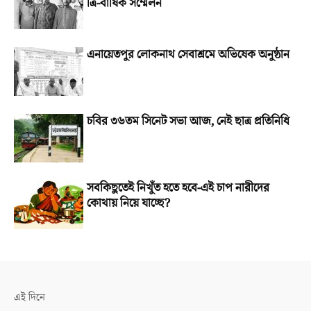
ত্রি-বার্ষিক সম্মেলন
এনায়েতপুর লোকনাথ সেবাশ্রমে অভিষেক অনুষ্ঠান
চবির ৩৬তম সিনেট সভা আজ, নেই ছাত্র প্রতিনিধি
সবকিছুতেই নিখুঁত হতে হবে-এই চাপ নারীদের
কোথায় নিয়ে যাচ্ছে?
এই দিনে