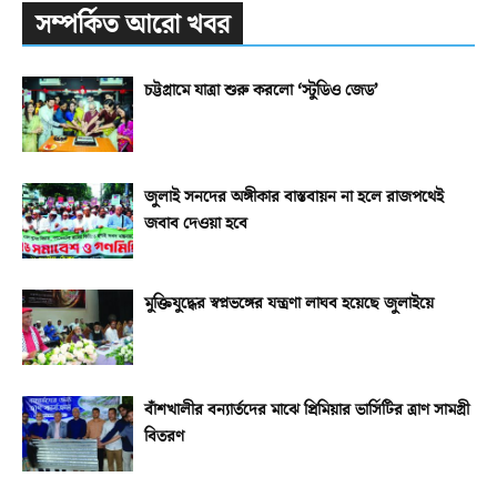
সম্পর্কিত আরো খবর
চট্টগ্রামে যাত্রা শুরু করলো ‘স্টুডিও জেড’
জুলাই সনদের অঙ্গীকার বাস্তবায়ন না হলে রাজপথেই
জবাব দেওয়া হবে
মুক্তিযুদ্ধের স্বপ্নভঙ্গের যন্ত্রণা লাঘব হয়েছে জুলাইয়ে
বাঁশখালীর বন্যার্তদের মাঝে প্রিমিয়ার ভার্সিটির ত্রাণ সামগ্রী
বিতরণ