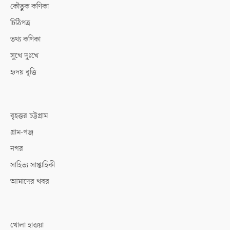
কৌতুক কণিকা
চিঠিপত্র
তথ্য কণিকা
সুখে দুঃখে
হৃদয় বৃত্তি
বৃহত্তর চট্টগ্রাম
গ্রাম-গঞ্জ
নগর
সাহিত্য সাপ্তাহিকী
আমাদের খবর
খোলা হাওয়া