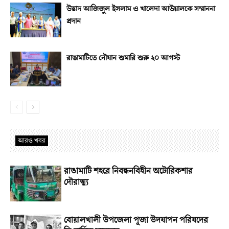
উস্তাদ আজিজুল ইসলাম ও খালেদা আউয়ালকে সম্মাননা
প্রদান
রাঙামাটিতে নৌযান শুমারি শুরু ২০ আগস্ট
আরও খবর
রাঙামাটি শহরে নিবন্ধনবিহীন অটোরিকশার
দৌরাত্ম্য
বোয়ালখালী উপজেলা পূজা উদযাপন পরিষদের