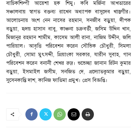
বাচিকশিল্পী আয়েশা হক শিমু। কবি মর্জিনা আখতারের
সঞ্চালনায় স্বাগত বক্তব্য রাখেন অধ্যাপক বাসুদেব খাস্তগীর।
আলোচনায় অংশ নেন নাসের রহমান
,
সনজীব বড়ুয়া
,
দীপক
বড়ুয়া
,
হৃদয় হাসান বাবু
,
কাঞ্চনা চক্রবর্তী
,
জসিম উদ্দিন খান
,
মিজানুর রহমান শামীম
,
কাসেম আলী রানা
,
নাজিম উদ্দীন
,
জলি
পারিয়াল। আবৃত্তি পরিবেশন করেন সৌভিক চৌধুরী
,
সিমলা
চৌধুরী
,
সোমা মুৎসদ্দী
,
প্রিয়াংকা সরকার
,
যারীন সুবাহ
,
গান
পরিবেশন করেন বনানী শেখর রুদ্র। শুভেচ্ছা জানান রিটন কুমার
বড়ুয়া
,
ইসমাইল জসীম
,
সনজিত দে
,
প্রদ্যোতকুমার বড়ুয়া
,
সুসেনকান্তি দাশ
,
কানিজ ফাতিমা প্রমুখ। প্রেস বিজ্ঞপ্তি।