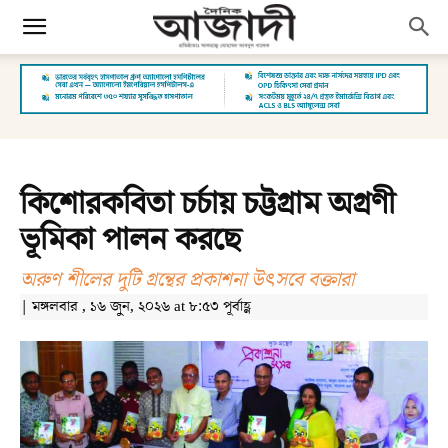
কিশোরকবিতা চর্চায় চট্টগ্রাম অগ্রণী
ভূমিকা পালন করছে
অরুণ শীলের দুটি গ্রন্থের প্রকাশনা উৎসবে বক্তারা
| মঙ্গলবার , ১৬ জুন, ২০২৬ at ৮:৫৩ পূর্বাহ্ণ