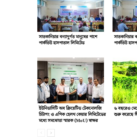
সাতকানিয়ার বন্যাদুর্গত মানুষের পাশে
সাতকানিয়ার বন
পার্কভিউ হাসপাতাল লিমিটেড
পার্কভিউ হাস
ইউনিভার্সিটি অব ক্রিয়েটিভ টেকনোলজি
৬ বছরেও মে
চিটাগং ও এপিক হেলথ কেয়ার লিমিটেডের
শুরু করেছে সী
মধ্যে সমঝোতা স্মারক (MoU) স্বাক্ষর