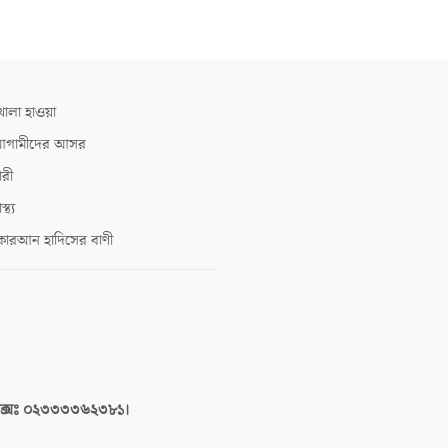
োলা হাওয়া
গামীদের আসর
ারী
াস্থ্য
োরআন হাদিসের বাণী
াক্সঃ ০২৩৩৩৩৬২৩৮১।