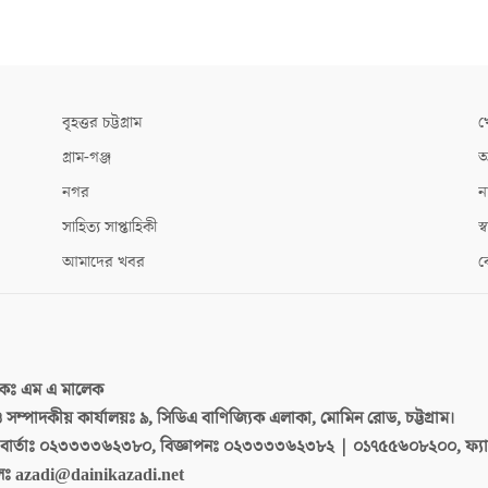
বৃহত্তর চট্টগ্রাম
খ
গ্রাম-গঞ্জ
আ
নগর
ন
সাহিত্য সাপ্তাহিকী
স্ব
আমাদের খবর
ক
দকঃ
এম এ মালেক
 ও সম্পাদকীয় কার্যালয়ঃ
৯, সিডিএ বাণিজ্যিক এলাকা, মোমিন রোড, চট্টগ্রাম।
ার্তাঃ
০২৩৩৩৩৬২৩৮০, বিজ্ঞাপনঃ ০২৩৩৩৩৬২৩৮২ | ০১৭৫৫৬০৮২০০, ফ্য
লঃ
azadi@dainikazadi.net