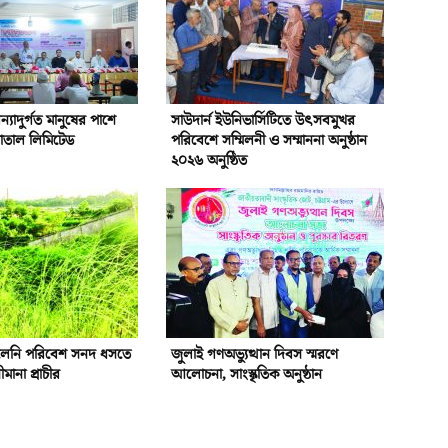
্যাদুর্গত মানুষের পাশে
সাউদার্ন ইউনিভার্সিটিতে উৎসবমুখর
পাতাল লিমিটেড
পরিবেশে সম্মিলনী ও সম্মাননা অনুষ্ঠান
২০২৬ অনুষ্ঠিত
লেনি পরিবেশ সনদ ধসতে
জুলাই গণঅভ্যুত্থান দিবস স্মরণে
মানা প্রাচীর
আলোচনা, সাংস্কৃতিক অনুষ্ঠান