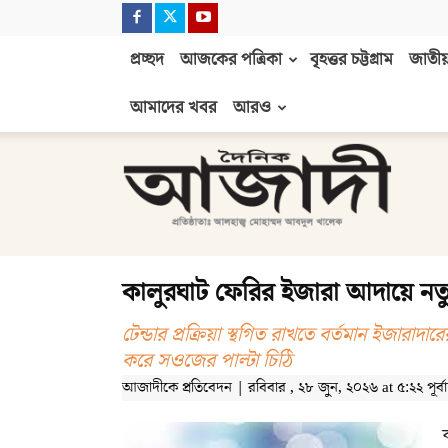
প্রচ্ছদ
আজকের পত্রিকা
বৃহত্তর চট্টগ্রাম
জাতীয়
আমাদের খবর
আরও
দৈনিক
আজাদী
কালুরঘাট ফেরির ইজারা আদায়ে নতু
টেন্ডার প্রক্রিয়া স্থগিত রাখতে বর্তমান ইজারাদার
করে সওজের পাল্টা চিঠি
আজাদীকে প্রতিবেদন | রবিবার , ২৮ জুন, ২০২৬ at ৫:২২ পূর্বাহ