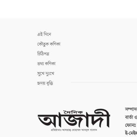
এই দিনে
কৌতুক কণিকা
চিঠিপত্র
তথ্য কণিকা
সুখে দুঃখে
হৃদয় বৃত্তি
সম্পা
বার্তা
ফোনঃ ব
ই-মেই