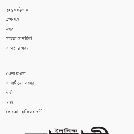
বৃহত্তর চট্টগ্রাম
গ্রাম-গঞ্জ
নগর
সাহিত্য সাপ্তাহিকী
আমাদের খবর
খোলা হাওয়া
আগামীদের আসর
নারী
স্বাস্থ্য
কোরআন হাদিসের বাণী