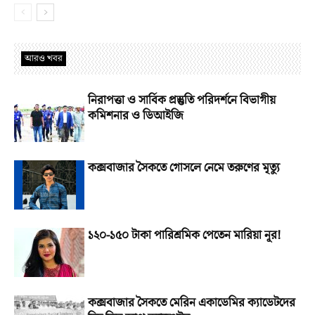
আরও খবর
নিরাপত্তা ও সার্বিক প্রস্তুতি পরিদর্শনে বিভাগীয়
কমিশনার ও ডিআইজি
কক্সবাজার সৈকতে গোসলে নেমে তরুণের মৃত্যু
১২০-১৫০ টাকা পারিশ্রমিক পেতেন মারিয়া নূর!
কক্সবাজার সৈকতে মেরিন একাডেমির ক্যাডেটদের