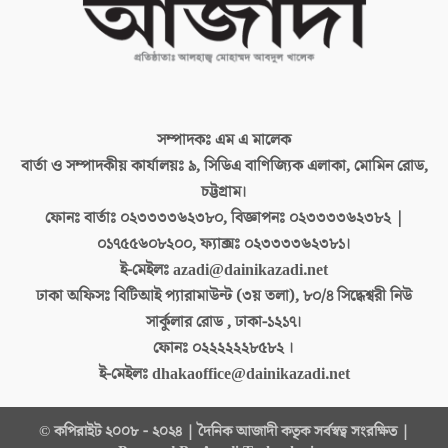
সম্পাদকঃ
এম এ মালেক
বার্তা ও সম্পাদকীয় কার্যালয়ঃ
৯, সিডিএ বাণিজ্যিক এলাকা, মোমিন রোড,
চট্টগ্রাম।
ফোনঃ বার্তাঃ
০২৩৩৩৩৬২৩৮০, বিজ্ঞাপনঃ ০২৩৩৩৩৬২৩৮২ |
০১৭৫৫৬০৮২০০, ফ্যাক্সঃ ০২৩৩৩৩৬২৩৮১।
ই-মেইলঃ
azadi@dainikazadi.net
ঢাকা অফিসঃ
বিটিআই প্যারামাউন্ট (৩য় তলা), ৮০/৪ সিদ্ধেশ্বরী নিউ
সার্কুলার রোড , ঢাকা-১২১৭।
ফোনঃ
০২২২২২২৮৫৮২ ।
ই-মেইলঃ
dhakaoffice@dainikazadi.net
© কপিরাইট ২০০৮ - ২০২৪ | দৈনিক আজাদী কতৃক সর্বস্বত্ব সংরক্ষিত |