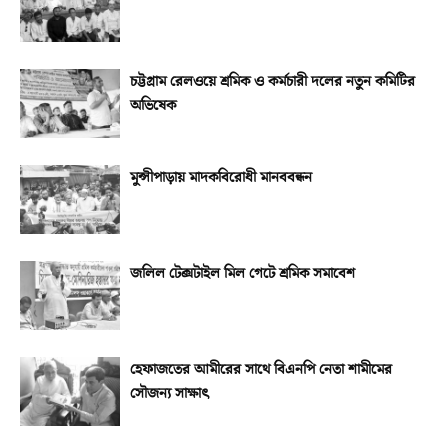
চট্টগ্রাম রেলওয়ে শ্রমিক ও কর্মচারী দলের নতুন কমিটির
অভিষেক
মুন্সীপাড়ায় মাদকবিরোধী মানববন্ধন
জলিল টেক্সটাইল মিল গেটে শ্রমিক সমাবেশ
হেফাজতের আমীরের সাথে বিএনপি নেতা শামীমের
সৌজন্য সাক্ষাৎ