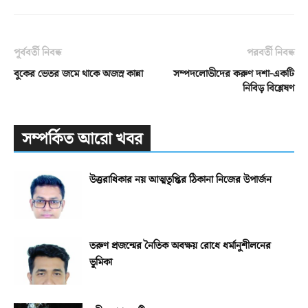
পূর্ববর্তী নিবন্ধ
পরবর্তী নিবন্ধ
বুকের ভেতর জমে থাকে অজস্র কান্না
সম্পদলোভীদের করুণ দশা-একটি
নিবিড় বিশ্লেষণ
সম্পর্কিত আরো খবর
উত্তরাধিকার নয় আত্মতৃপ্তির ঠিকানা নিজের উপার্জন
তরুণ প্রজন্মের নৈতিক অবক্ষয় রোধে ধর্মানুশীলনের
ভূমিকা