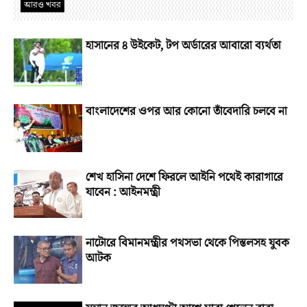
আরও খবর
হাসানের ৪ উইকেট, টপ অর্ডারের আবারো ব্যর্থতা
বাংলাদেশের ওপর আর কোনো তাঁবেদারি চলবে না
শেখ হাসিনা দেশে ফিরলে আইনি পথেই কারাগারে
যাবেন : আইনমন্ত্রী
নাটোরে বিমানমন্ত্রীর পথসভা থেকে পিস্তলসহ যুবক
আটক