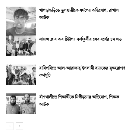
খাগড়াছড়িতে স্কুলছাত্রীকে ধর্ষণের অভিযোগ, রাখাল
আটক
লায়ন্স ক্লাব অব চিটাগং কর্ণফুলীর সেবাবর্ষের ১ম সভা
রাবিপ্রবিতে আল-আরাফাহ্‌ ইসলামী ব্যাংকের বৃক্ষরোপণ
কর্মসূচি
বাঁশখালীতে শিক্ষার্থীকে নিপীড়নের অভিযোগ, শিক্ষক
আটক