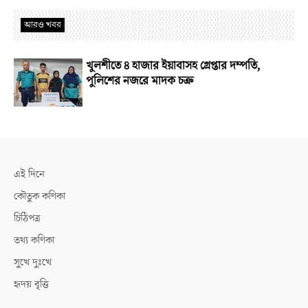
আরও খবর
খুলশীতে ৪ হাজার ইয়াবাসহ গ্রেপ্তার দম্পতি,
পুলিশের নজরে মাদক চক্র
এই দিনে
কৌতুক কণিকা
চিঠিপত্র
তথ্য কণিকা
সুখে দুঃখে
হৃদয় বৃত্তি