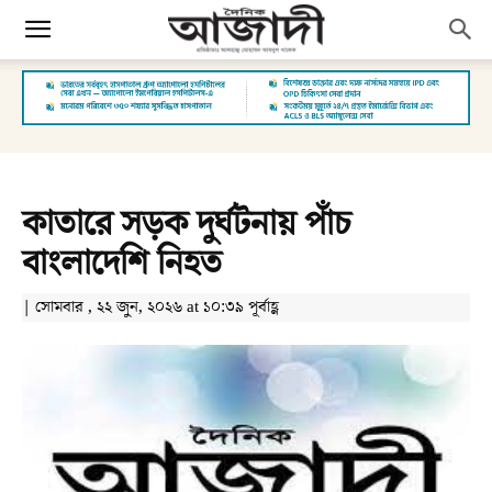
কাতারে সড়ক দুর্ঘটনায় পাঁচ
বাংলাদেশি নিহত
| সোমবার , ২২ জুন, ২০২৬ at ১০:৩৯ পূর্বাহ্ণ