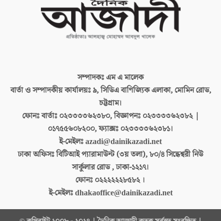
সম্পাদকঃ
এম এ মালেক
বার্তা ও সম্পাদকীয় কার্যালয়ঃ
৯, সিডিএ বাণিজ্যিক এলাকা, মোমিন রোড,
চট্টগ্রাম।
ফোনঃ বার্তাঃ
০২৩৩৩৩৬২৩৮০, বিজ্ঞাপনঃ ০২৩৩৩৩৬২৩৮২ |
০১৭৫৫৬০৮২০০, ফ্যাক্সঃ ০২৩৩৩৩৬২৩৮১।
ই-মেইলঃ
azadi@dainikazadi.net
ঢাকা অফিসঃ
বিটিআই প্যারামাউন্ট (৩য় তলা), ৮০/৪ সিদ্ধেশ্বরী নিউ
সার্কুলার রোড , ঢাকা-১২১৭।
ফোনঃ
০২২২২২২৮৫৮২ ।
ই-মেইলঃ
dhakaoffice@dainikazadi.net