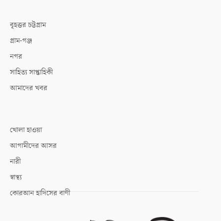
বৃহত্তর চট্টগ্রাম
গ্রাম-গঞ্জ
নগর
সাহিত্য সাপ্তাহিকী
আমাদের খবর
খোলা হাওয়া
আগামীদের আসর
নারী
স্বাস্থ্য
কোরআন হাদিসের বাণী