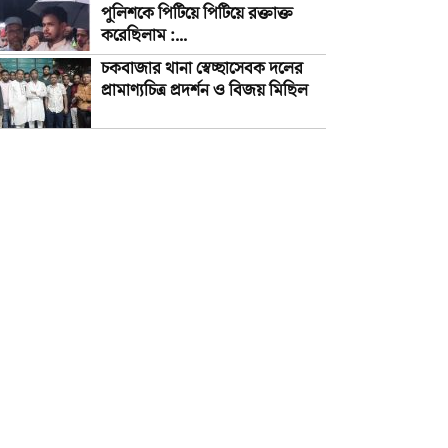
পুলিশকে পিটিয়ে পিটিয়ে রক্তাক্ত
করেছিলাম :...
চকবাজার থানা স্বেচ্ছাসেবক দলের
প্রামাণ্যচিত্র প্রদর্শন ও বিজয় মিছিল