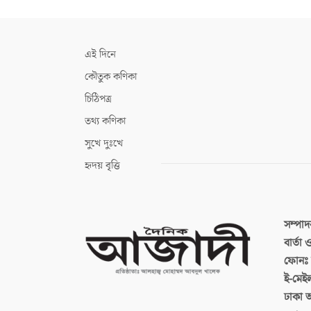
এই দিনে
কৌতুক কণিকা
চিঠিপত্র
তথ্য কণিকা
সুখে দুঃখে
হৃদয় বৃত্তি
সম্পা
বার্তা
ফোনঃ ব
ই-মেই
ঢাকা 