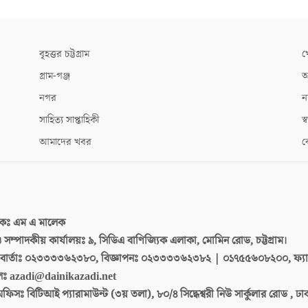
বৃহত্তর চট্টগ্রাম
খ
গ্রাম-গঞ্জ
আ
নগর
ন
সাহিত্য সাপ্তাহিকী
স্ব
আমাদের খবর
ক
দকঃ
এম এ মালেক
 ও সম্পাদকীয় কার্যালয়ঃ
৯, সিডিএ বাণিজ্যিক এলাকা, মোমিন রোড, চট্টগ্রাম।
ার্তাঃ
০২৩৩৩৩৬২৩৮০, বিজ্ঞাপনঃ ০২৩৩৩৩৬২৩৮২ | ০১৭৫৫৬০৮২০০, ফ্য
লঃ
azadi@dainikazadi.net
অফিসঃ
বিটিআই প্যারামাউন্ট (৩য় তলা), ৮০/৪ সিদ্ধেশ্বরী নিউ সার্কুলার রোড , ঢ