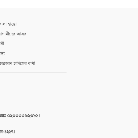
োলা হাওয়া
গামীদের আসর
ারী
াস্থ্য
োরআন হাদিসের বাণী
াক্সঃ ০২৩৩৩৩৬২৩৮১।
াকা-১২১৭।