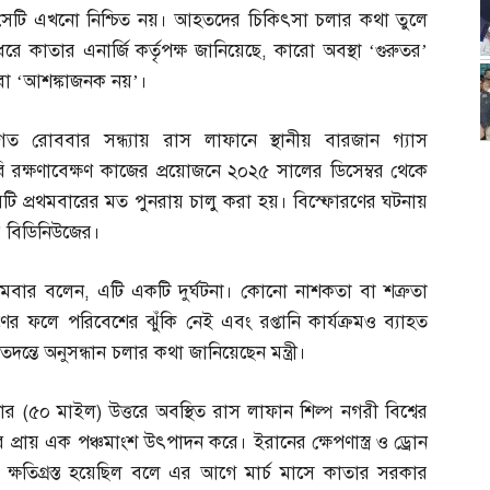
সেটি এখনো নিশ্চিত নয়। আহতদের চিকিৎসা চলার কথা তুলে
ধরে কাতার এনার্জি কর্তৃপক্ষ জানিয়েছে
,
কারো অবস্থা ‘গুরুতর’
বা ‘আশঙ্কাজনক নয়’।
গত রোববার সন্ধ্যায় রাস লাফানে স্থানীয় বারজান গ্যাস
 রক্ষণাবেক্ষণ কাজের প্রয়োজনে ২০২৫ সালের ডিসেম্বর থেকে
 সেটি প্রথমবারের মত পুনরায় চালু করা হয়। বিস্ফোরণের ঘটনায়
র বিডিনিউজের।
সোমবার বলেন
,
এটি একটি দুর্ঘটনা। কোনো নাশকতা বা শত্রুতা
ের ফলে পরিবেশের ঝুঁকি নেই এবং রপ্তানি কার্যক্রমও ব্যাহত
দন্তে অনুসন্ধান চলার কথা জানিয়েছেন মন্ত্রী।
টার
(
৫০ মাইল
)
উত্তরে অবস্থিত রাস লাফান শিল্প নগরী বিশ্বের
 প্রায় এক পঞ্চমাংশ উৎপাদন করে। ইরানের ক্ষেপণাস্ত্র ও ড্রোন
রুতর ক্ষতিগ্রস্ত হয়েছিল বলে এর আগে মার্চ মাসে কাতার সরকার