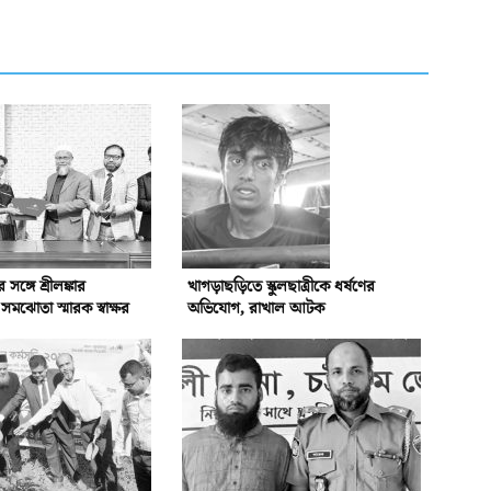
্গে শ্রীলঙ্কার
খাগড়াছড়িতে স্কুলছাত্রীকে ধর্ষণের
ঝোতা স্মারক স্বাক্ষর
অভিযোগ, রাখাল আটক