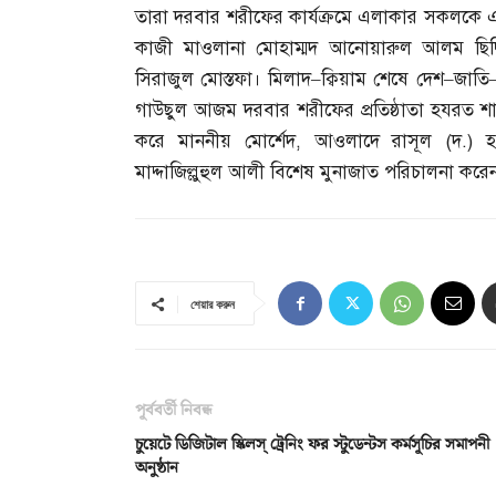
তারা দরবার শরীফের কার্যক্রমে এলাকার সকলকে এ
কাজী মাওলানা মোহাম্মদ আনোয়ারুল আলম ছিদ্
সিরাজুল মোস্তফা। মিলাদ
–
ক্বিয়াম শেষে দেশ
–
জাতি
গাউছুল আজম দরবার শরীফের প্রতিষ্ঠাতা হযরত শায়
করে মাননীয় মোর্শেদ
,
আওলাদে রাসূল
(
দ
.)
হ
মাদ্দাজিল্লুহুল আলী বিশেষ মুনাজাত পরিচালনা করেন। 
শেয়ার করুন
পূর্ববর্তী নিবন্ধ
চুয়েটে ডিজিটাল স্কিলস্‌ ট্রেনিং ফর স্টুডেন্টস কর্মসূচির সমাপনী
অনুষ্ঠান