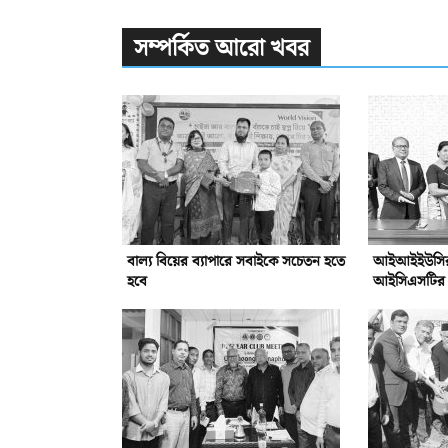
সম্পর্কিত আরো খবর
বাল্য বিয়ের ব্যাপারে সবাইকে সচেতন হতে
আইআইইউসির সঙ
হবে
আইসিএসটির সম