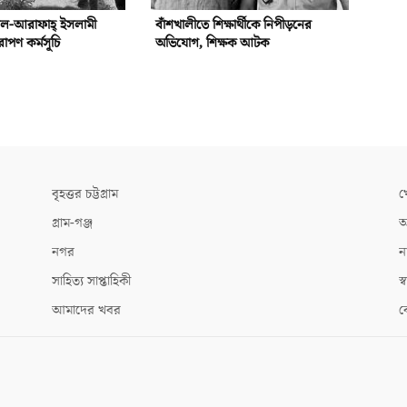
আল-আরাফাহ্‌ ইসলামী
বাঁশখালীতে শিক্ষার্থীকে নিপীড়নের
রোপণ কর্মসূচি
অভিযোগ, শিক্ষক আটক
বৃহত্তর চট্টগ্রাম
খ
গ্রাম-গঞ্জ
আ
নগর
ন
সাহিত্য সাপ্তাহিকী
স্ব
আমাদের খবর
ক