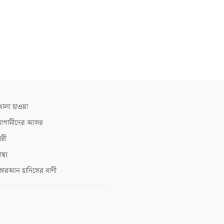
োলা হাওয়া
গামীদের আসর
ারী
াস্থ্য
োরআন হাদিসের বাণী