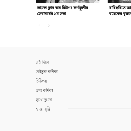
লায়ন্স ক্লাব অব চিটাগং কর্ণফুলীর
রাবিপ্রবিতে 
সেবাবর্ষের ১ম সভা
ব্যাংকের বৃক্ষ
এই দিনে
কৌতুক কণিকা
চিঠিপত্র
তথ্য কণিকা
সুখে দুঃখে
হৃদয় বৃত্তি