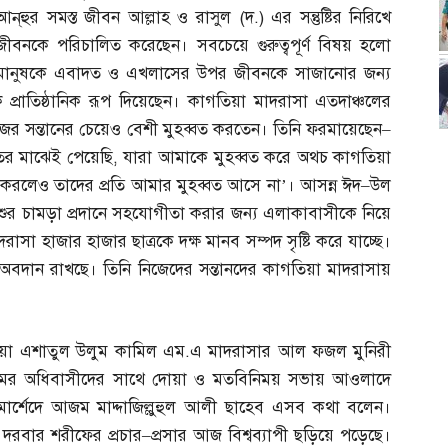
আন্‌হুর সমস্ত জীবন আল্লাহ ও রাসুল
(
দ
.)
এর সন্তুষ্টির নিরিখে
জীবনকে পরিচালিত করেছেন। সবচেয়ে গুরুত্বপূর্ণ বিষয় হলো
মানুষকে এবাদত ও এখলাসের উপর জীবনকে সাজানোর জন্য
কে প্রাতিষ্ঠানিক রূপ দিয়েছেন। কাগতিয়া মাদরাসা এতদাঞ্চলের
জের সন্তানের চেয়েও বেশী মুহব্বত করতেন। তিনি ফরমায়েছেন
–
ের মাঝেই পেয়েছি
,
যারা আমাকে মুহব্বত করে অথচ কাগতিয়া
 করলেও তাদের প্রতি আমার মুহব্বত আসে না’। আসন্ন ঈদ
–
উল
র চামড়া প্রদানে সহযোগীতা করার জন্য এলাকাবাসীকে নিয়ে
হাজার হাজার ছাত্রকে দক্ষ মানব সম্পদ সৃষ্টি করে যাচ্ছে।
ে অবদান রাখছে। তিনি নিজেদের সন্তানদের কাগতিয়া মাদরাসায়
য়া এশাতুল উলুম কামিল এম
.
এ মাদরাসার আল ফজল মুনিরী
রামের অধিবাসীদের সাথে দোয়া ও মতবিনিময় সভায় আওলাদে
 মোর্শেদে আজম মাদ্দাজিল্লুহুল আলী ছাহেব এসব কথা বলেন।
দরবার শরীফের প্রচার
–
প্রসার আজ বিশ্বব্যাপী ছড়িয়ে পড়েছে।