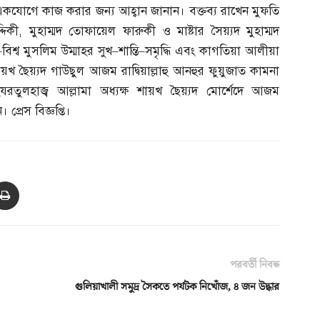
কযোগে কাজ করার জন্য আহ্বান জানান। বক্তব্য রাখেন মুফতি
দিকী
,
মুহাম্মদ তোফায়েল ফারুকী ও মাষ্টার সৈয়্যদ মুহাম্মদ
–
বিশ্ব মুসলিম উম্মাহর সুখ
–
শান্তি
–
সমৃদ্ধি এবং কাগতিয়া আলীয়া
খ ছৈয়্যদ গাউছুল আজম রাদ্বিয়াল্লাহু আনহুর ফুয়ুজাত কামনা
যরতুলহাজ্ব আল্লামা অধ্যক্ষ শায়খ ছৈয়্যদ মোর্শেদে আজম
প্রেস বিজ্ঞপ্তি।
পরবর্তী নিবন্ধ
গুলিয়াখালী সমুদ্র সৈকতে পর্যটক নিখোঁজ, ৪ জন উদ্ধার