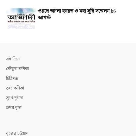
ওরছে আ’লা হযরত ও মহা সুন্নি সম্মেলন ১০
আগস্ট
এই দিনে
কৌতুক কণিকা
চিঠিপত্র
তথ্য কণিকা
সুখে দুঃখে
হৃদয় বৃত্তি
বৃহত্তর চট্টগ্রাম