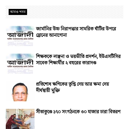
আরও খবর
জার্মানির উচ্চ নিরাপত্তার সামরিক ঘাঁটির উপরে
ড্রোনের আনাগোনা
শিক্ষককে লাঞ্ছনা ও ভয়ভীতি প্রদর্শন, ইউএসটিসির
সাবেক শিক্ষার্থীর ২ বছরের কারাদণ্ড
প্রতিশোধ ক্ষণিকের তৃপ্তি দেয় আর ক্ষমা দেয়
দীর্ঘস্থায়ী মুক্তি
সীতাকুণ্ডে ১৭০ সংগঠনকে ৩০ হাজার চারা বিতরণ