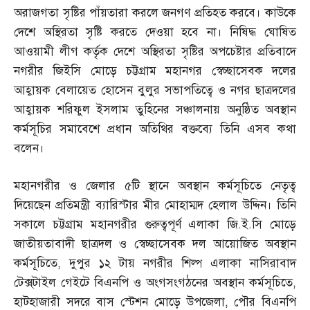
অরাজগতা সৃষ্টির পাঁয়তারা করলে জনগণ প্রতিহত করবে। কাউকে
দেশে অস্থিরতা সৃষ্টি করতে দেওয়া হবে না। নিষিদ্ধ ঘোষিত
আওয়ামী লীগ কর্তৃক দেশে অস্থিরতা সৃষ্টির অপচেষ্টার প্রতিবাদে
নগরীর জিইসি মোড়ে চট্টগ্রাম মহানগর স্বেচ্ছাসেবক দলের
আহ্বায়ক বেলায়েত হোসেন বুলুর সভাপতিত্বে ও নগর ছাত্রদলের
আহ্বায়ক শরিফুল ইসলাম তুহিনের সঞ্চালনায় অনুষ্ঠিত অবস্থান
কর্মসূচির সমাবেশে প্রধান অতিথির বক্তব্যে তিনি এসব কথা
বলেন।
মহানগরীর ও জেলার ৫টি স্থানে অবস্থান কর্মসূচিতে নেতৃত্ব
দিয়েছেন প্রতিমন্ত্রী ব্যারিস্টার মীর মোহাম্মদ হেলাল উদ্দিন। তিনি
সকালে চট্টগ্রাম মহানগরীর গুরুত্বপূর্ণ এলাকা জি
.
ই
.
সি মোড়ে
জাতীয়তাবাদী ছাত্রদল ও স্বেচ্ছাসেবক দল আয়োজিত অবস্থান
কর্মসূচিতে
,
দুপুর ১২ টায় নগরীর শিল্প এলাকা নাসিরাবাদ
টেক্স্‌টাইল গেইটে বিএনপি ও অংগসংগঠনের অবস্থান কর্মসূচিতে
,
হাটহাজারী সদরে বাস স্টেশন মোড়ে উপজেলা
,
পৌর বিএনপি