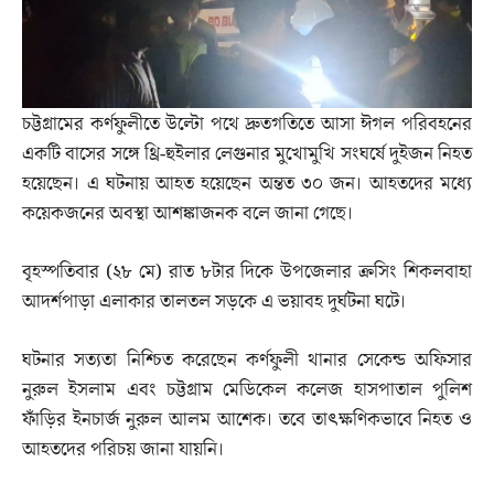
চট্টগ্রামের কর্ণফুলীতে উল্টো পথে দ্রুতগতিতে আসা ঈগল পরিবহনের
একটি বাসের সঙ্গে থ্রি-হুইলার লেগুনার মুখোমুখি সংঘর্ষে দুইজন নিহত
হয়েছেন। এ ঘটনায় আহত হয়েছেন অন্তত ৩০ জন। আহতদের মধ্যে
কয়েকজনের অবস্থা আশঙ্কাজনক বলে জানা গেছে।
বৃহস্পতিবার (২৮ মে) রাত ৮টার দিকে উপজেলার ক্রসিং শিকলবাহা
আদর্শপাড়া এলাকার তালতল সড়কে এ ভয়াবহ দুর্ঘটনা ঘটে।
ঘটনার সত্যতা নিশ্চিত করেছেন কর্ণফুলী থানার সেকেন্ড অফিসার
নুরুল ইসলাম এবং চট্টগ্রাম মেডিকেল কলেজ হাসপাতাল পুলিশ
ফাঁড়ির ইনচার্জ নুরুল আলম আশেক। তবে তাৎক্ষণিকভাবে নিহত ও
আহতদের পরিচয় জানা যায়নি।