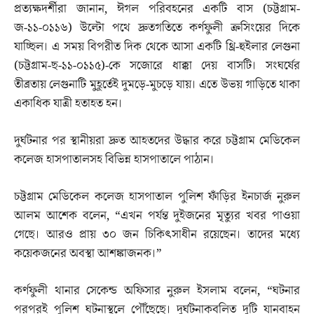
প্রত্যক্ষদর্শীরা জানান, ঈগল পরিবহনের একটি বাস (চট্টগ্রাম-
জ-১১-০১১৬) উল্টো পথে দ্রুতগতিতে কর্ণফুলী ক্রসিংয়ের দিকে
যাচ্ছিল। এ সময় বিপরীত দিক থেকে আসা একটি থ্রি-হুইলার লেগুনা
(চট্টগ্রাম-ছ-১১-০১১৫)-কে সজোরে ধাক্কা দেয় বাসটি। সংঘর্ষের
তীব্রতায় লেগুনাটি মুহূর্তেই দুমড়ে-মুচড়ে যায়। এতে উভয় গাড়িতে থাকা
একাধিক যাত্রী হতাহত হন।
দুর্ঘটনার পর স্থানীয়রা দ্রুত আহতদের উদ্ধার করে চট্টগ্রাম মেডিকেল
কলেজ হাসপাতালসহ বিভিন্ন হাসপাতালে পাঠান।
চট্টগ্রাম মেডিকেল কলেজ হাসপাতাল পুলিশ ফাঁড়ির ইনচার্জ নুরুল
আলম আশেক বলেন, “এখন পর্যন্ত দুইজনের মৃত্যুর খবর পাওয়া
গেছে। আরও প্রায় ৩০ জন চিকিৎসাধীন রয়েছেন। তাদের মধ্যে
কয়েকজনের অবস্থা আশঙ্কাজনক।”
কর্ণফুলী থানার সেকেন্ড অফিসার নুরুল ইসলাম বলেন, “ঘটনার
পরপরই পুলিশ ঘটনাস্থলে পৌঁছেছে। দুর্ঘটনাকবলিত দুটি যানবাহন