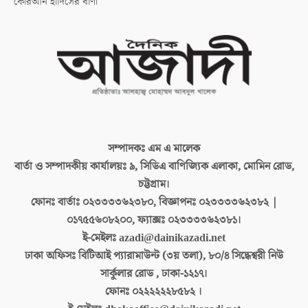
কোরআন হাদিসের বাণী
সম্পাদকঃ
এম এ মালেক
বার্তা ও সম্পাদকীয় কার্যালয়ঃ
৯, সিডিএ বাণিজ্যিক এলাকা, মোমিন রোড,
চট্টগ্রাম।
ফোনঃ বার্তাঃ
০২৩৩৩৩৬২৩৮০, বিজ্ঞাপনঃ ০২৩৩৩৩৬২৩৮২ |
০১৭৫৫৬০৮২০০, ফ্যাক্সঃ ০২৩৩৩৩৬২৩৮১।
ই-মেইলঃ
azadi@dainikazadi.net
ঢাকা অফিসঃ
বিটিআই প্যারামাউন্ট (৩য় তলা), ৮০/৪ সিদ্ধেশ্বরী নিউ
সার্কুলার রোড , ঢাকা-১২১৭।
ফোনঃ
০২২২২২২৮৫৮২ ।