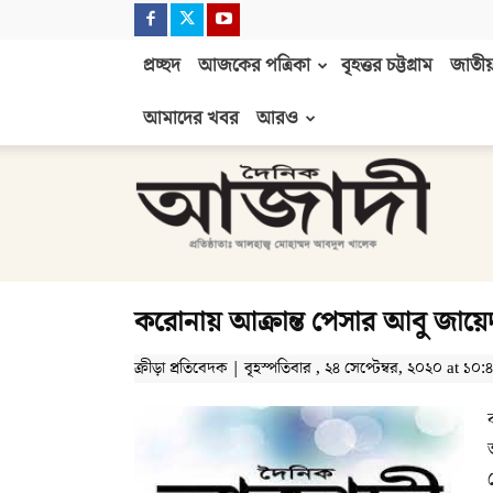
প্রচ্ছদ
আজকের পত্রিকা
বৃহত্তর চট্টগ্রাম
জাতীয়
আমাদের খবর
আরও
দৈনিক
আজাদী
করোনায় আক্রান্ত পেসার আবু জায়ে
ক্রীড়া প্রতিবেদক | বৃহস্পতিবার , ২৪ সেপ্টেম্বর, ২০২০ at ১০:৪৪ প