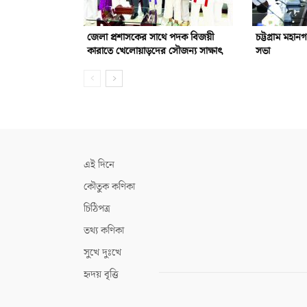
জেলা প্রশাসকের সাথে পদক বিজয়ী
চট্টগ্রাম মহান
কারাতে খেলোয়াড়দের সৌজন্য সাক্ষাৎ
সভা
এই দিনে
কৌতুক কণিকা
চিঠিপত্র
তথ্য কণিকা
সুখে দুঃখে
হৃদয় বৃত্তি