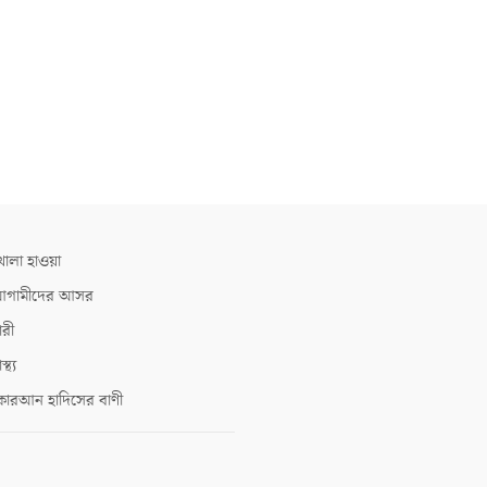
োলা হাওয়া
গামীদের আসর
ারী
াস্থ্য
োরআন হাদিসের বাণী