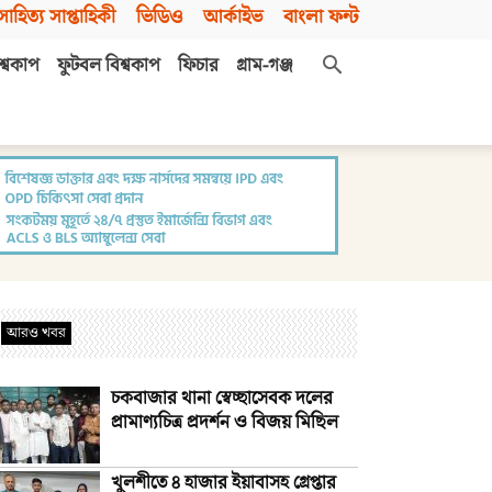
সাহিত্য সাপ্তাহিকী
ভিডিও
আর্কাইভ
বাংলা ফন্ট
শ্বকাপ
ফুটবল বিশ্বকাপ
ফিচার
গ্রাম-গঞ্জ
আরও খবর
চকবাজার থানা স্বেচ্ছাসেবক দলের
প্রামাণ্যচিত্র প্রদর্শন ও বিজয় মিছিল
খুলশীতে ৪ হাজার ইয়াবাসহ গ্রেপ্তার