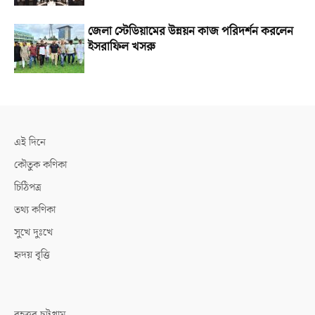
জেলা স্টেডিয়ামের উন্নয়ন কাজ পরিদর্শন করলেন
ইসরাফিল খসরু
এই দিনে
কৌতুক কণিকা
চিঠিপত্র
তথ্য কণিকা
সুখে দুঃখে
হৃদয় বৃত্তি
বৃহত্তর চট্টগ্রাম