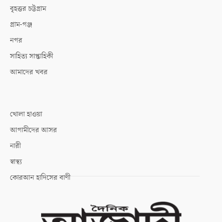
বৃহত্তর চট্টগ্রাম
গ্রাম-গঞ্জ
নগর
সাহিত্য সাপ্তাহিকী
আমাদের খবর
খোলা হাওয়া
আগামীদের আসর
নারী
স্বাস্থ্য
কোরআন হাদিসের বাণী