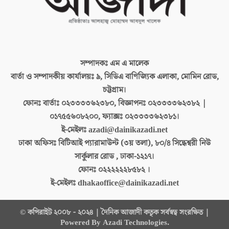
সম্পাদকঃ
এম এ মালেক
বার্তা ও সম্পাদকীয় কার্যালয়ঃ
৯, সিডিএ বাণিজ্যিক এলাকা, মোমিন রোড,
চট্টগ্রাম।
ফোনঃ বার্তাঃ
০২৩৩৩৩৬২৩৮০, বিজ্ঞাপনঃ ০২৩৩৩৩৬২৩৮২ |
০১৭৫৫৬০৮২০০, ফ্যাক্সঃ ০২৩৩৩৩৬২৩৮১।
ই-মেইলঃ
azadi@dainikazadi.net
ঢাকা অফিসঃ
বিটিআই প্যারামাউন্ট (৩য় তলা), ৮০/৪ সিদ্ধেশ্বরী নিউ
সার্কুলার রোড , ঢাকা-১২১৭।
ফোনঃ
০২২২২২২৮৫৮২ ।
ই-মেইলঃ
dhakaoffice@dainikazadi.net
© কপিরাইট ২০০৮ - ২০২৪ | দৈনিক আজাদী কতৃক সর্বস্বত্ব সংরক্ষিত |
Powered By Azadi Technologies.