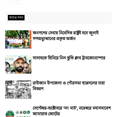
আরও খবর
জনগণের সেবায় নিবেদিত রাষ্ট্রই হবে জুলাই
গণঅভ্যুত্থানের প্রকৃত অর্জন
সালাহকে ছিনিয়ে নিল তুর্কি ক্লাব ট্রাবজোনস্পোর
রাউজান উপজেলা ও পৌরসভা ছাত্রদলের চারা
বিতরণ
সেপ্টেম্বর-অক্টোবরে ‘লং মার্চ’, নভেম্বরে মহাসমাবেশ
জামায়াত জোটের