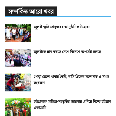
সম্পর্কিত আরো খবর
জুলাই স্মৃতি জাদুঘরের আনুষ্ঠানিক উদ্বোধন
জুলাইকে ম্লান করতে দেশে বিদেশে অপচেষ্টা চলছে
পোড়া তেলে খাবার তৈরি, বাসি গ্রিলের সঙ্গে মাছ ও মাংস
সংরক্ষণ
চট্টগ্রামকে সাহিত্য-সংস্কৃতির জায়গায় এগিয়ে নিচ্ছে চট্টগ্রাম
একাডেমি