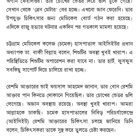
অর্গান ফেইলিওর। তার চোখের ভেতর দিয়ে গুলি ঢুকে গেছে।
সেখান থেকে ‘ব্রেন মেটার’ বের হচ্ছে। এখনো জ্ঞান ফেরেনি। তার
উপযুক্ত চিকিৎসার জন্য মেডিকেল বোর্ড গঠন করা হয়েছে।
এদিকে রাজু হত্যার ঘটনার একদিন পর গতকাল মামলা হয়েছে।
চট্টগ্রাম মেডিকেল কলেজ
(
চমেক
)
হাসপাতাল আইসিইউর প্রধান
অধ্যাপক ডা
.
বাকী বিল্লাহ বলেন
,
শিশুটির অবস্থা খুবই খারাপ। এ
পরিস্থিতিতে শিশুটির অপারেশন করা যাবে না। তার হার্ট
,
ফুসফুস
সবকিছু সাপোর্ট দিয়ে চালিয়ে রাখা হচ্ছে।
রেশমি আক্তারের ভাই ফয়সাল আহমেদ জানান
,
তার বোন রেশমি
আক্তার পান কিনতে দোকানে গিয়েছিল। তার চোখের ভেতর গুলি
লেগেছে। অজ্ঞান অবস্থায় রয়েছে। অবস্থা খুবই খারাপ। আমরা
আল্লাহকে ডাকছি। চমেক হাসপাতালের নিবিড় পরিচর্যাকেন্দ্রে
(
আইসিইউ
)
রেশমি আক্তারের চিকিৎসা চলছে জানিয়ে তিনি
বলেন
,
চিকিৎসকরা তাকে সুস্থ করে তুলতে চেষ্টা করছেন।