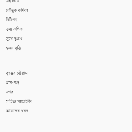
এই দিনে
কৌতুক কণিকা
চিঠিপত্র
তথ্য কণিকা
সুখে দুঃখে
হৃদয় বৃত্তি
বৃহত্তর চট্টগ্রাম
গ্রাম-গঞ্জ
নগর
সাহিত্য সাপ্তাহিকী
আমাদের খবর