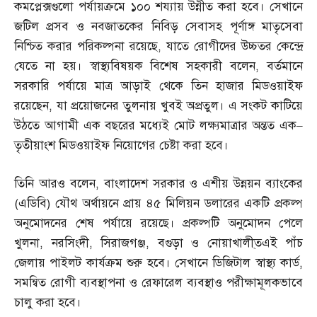
কমপ্লেক্সগুলো পর্যায়ক্রমে ১০০ শয্যায় উন্নীত করা হবে। সেখানে
জটিল প্রসব ও নবজাতকের নিবিড় সেবাসহ পূর্ণাঙ্গ মাতৃসেবা
নিশ্চিত করার পরিকল্পনা রয়েছে
,
যাতে রোগীদের উচ্চতর কেন্দ্রে
যেতে না হয়। স্বাস্থ্যবিষয়ক বিশেষ সহকারী বলেন
,
বর্তমানে
সরকারি পর্যায়ে মাত্র আড়াই থেকে তিন হাজার মিডওয়াইফ
রয়েছেন
,
যা প্রয়োজনের তুলনায় খুবই অপ্রতুল। এ সংকট কাটিয়ে
উঠতে আগামী এক বছরের মধ্যেই মোট লক্ষ্যমাত্রার অন্তত এক
–
তৃতীয়াংশ মিডওয়াইফ নিয়োগের চেষ্টা করা হবে।
তিনি আরও বলেন
,
বাংলাদেশ সরকার ও এশীয় উন্নয়ন ব্যাংকের
(
এডিবি
)
যৌথ অর্থায়নে প্রায় ৪৫ মিলিয়ন ডলারের একটি প্রকল্প
অনুমোদনের শেষ পর্যায়ে রয়েছে। প্রকল্পটি অনুমোদন পেলে
খুলনা
,
নরসিংদী
,
সিরাজগঞ্জ
,
বগুড়া ও নোয়াখালী্তএই পাঁচ
জেলায় পাইলট কার্যক্রম শুরু হবে। সেখানে ডিজিটাল স্বাস্থ্য কার্ড
,
সমন্বিত রোগী ব্যবস্থাপনা ও রেফারেল ব্যবস্থাও পরীক্ষামূলকভাবে
চালু করা হবে।