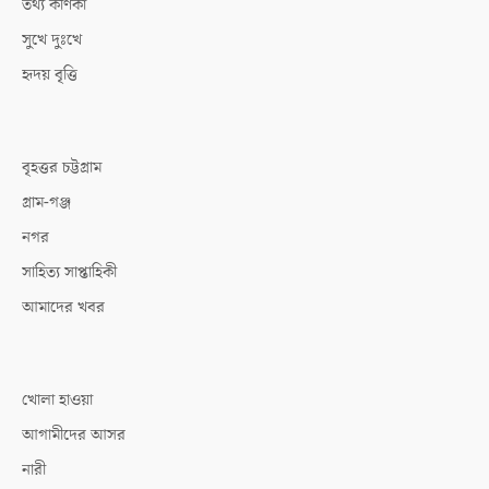
তথ্য কণিকা
সুখে দুঃখে
হৃদয় বৃত্তি
বৃহত্তর চট্টগ্রাম
গ্রাম-গঞ্জ
নগর
সাহিত্য সাপ্তাহিকী
আমাদের খবর
খোলা হাওয়া
আগামীদের আসর
নারী