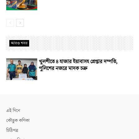
আরও খবর
খুলশীতে ৪ হাজার ইয়াবাসহ গ্রেপ্তার দম্পতি,
পুলিশের নজরে মাদক চক্র
এই দিনে
কৌতুক কণিকা
চিঠিপত্র