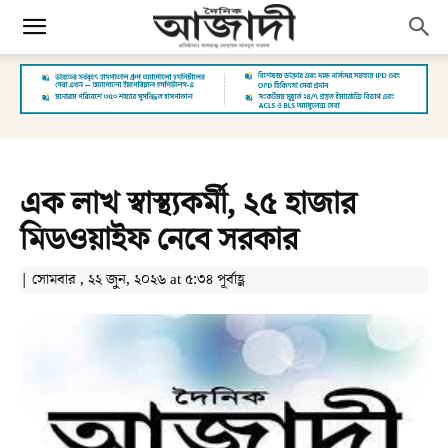
এক লাখ স্বাস্থ্যকর্মী, ২৫ হাজার
মিডওয়াইফ নেবে সরকার
| সোমবার , ২২ জুন, ২০২৬ at ৫:৩৪ পূর্বাহ্ণ