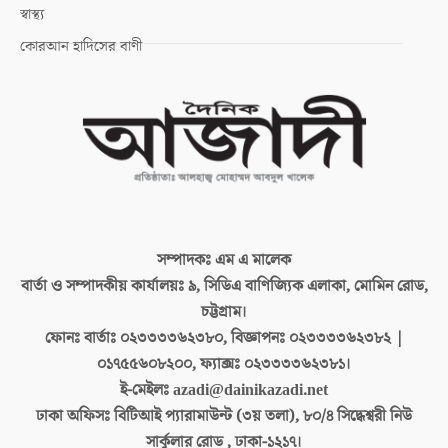
স্বাস্থ্য
কোরআন হাদিসের বাণী
সম্পাদকঃ
এম এ মালেক
বার্তা ও সম্পাদকীয় কার্যালয়ঃ
৯, সিডিএ বাণিজ্যিক এলাকা, মোমিন রোড,
চট্টগ্রাম।
ফোনঃ বার্তাঃ
০২৩৩৩৩৬২৩৮০, বিজ্ঞাপনঃ ০২৩৩৩৩৬২৩৮২ |
০১৭৫৫৬০৮২০০, ফ্যাক্সঃ ০২৩৩৩৩৬২৩৮১।
ই-মেইলঃ
azadi@dainikazadi.net
ঢাকা অফিসঃ
বিটিআই প্যারামাউন্ট (৩য় তলা), ৮০/৪ সিদ্ধেশ্বরী নিউ
সার্কুলার রোড , ঢাকা-১২১৭।