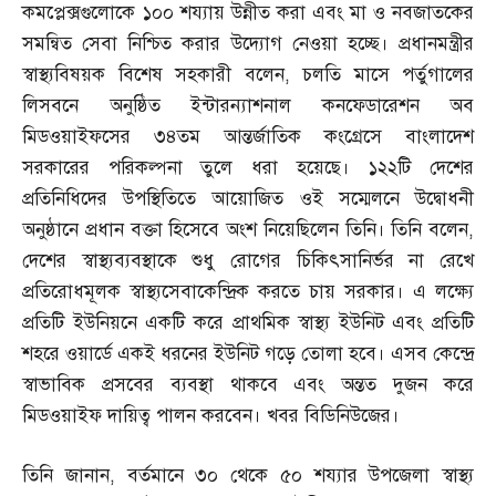
কমপ্লেক্সগুলোকে ১০০ শয্যায় উন্নীত করা এবং মা ও নবজাতকের
সমন্বিত সেবা নিশ্চিত করার উদ্যোগ নেওয়া হচ্ছে। প্রধানমন্ত্রীর
স্বাস্থ্যবিষয়ক বিশেষ সহকারী বলেন
,
চলতি মাসে পর্তুগালের
লিসবনে অনুষ্ঠিত ইন্টারন্যাশনাল কনফেডারেশন অব
মিডওয়াইফসের ৩৪তম আন্তর্জাতিক কংগ্রেসে বাংলাদেশ
সরকারের পরিকল্পনা তুলে ধরা হয়েছে। ১২২টি দেশের
প্রতিনিধিদের উপস্থিতিতে আয়োজিত ওই সম্মেলনে উদ্বোধনী
অনুষ্ঠানে প্রধান বক্তা হিসেবে অংশ নিয়েছিলেন তিনি। তিনি বলেন
,
দেশের স্বাস্থ্যব্যবস্থাকে শুধু রোগের চিকিৎসানির্ভর না রেখে
প্রতিরোধমূলক স্বাস্থ্যসেবাকেন্দ্রিক করতে চায় সরকার। এ লক্ষ্যে
প্রতিটি ইউনিয়নে একটি করে প্রাথমিক স্বাস্থ্য ইউনিট এবং প্রতিটি
শহরে ওয়ার্ডে একই ধরনের ইউনিট গড়ে তোলা হবে। এসব কেন্দ্রে
স্বাভাবিক প্রসবের ব্যবস্থা থাকবে এবং অন্তত দুজন করে
মিডওয়াইফ দায়িত্ব পালন করবেন। খবর বিডিনিউজের।
তিনি জানান
,
বর্তমানে ৩০ থেকে ৫০ শয্যার উপজেলা স্বাস্থ্য