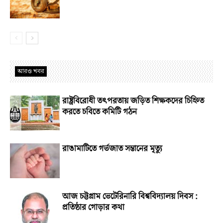
আরও খবর
রাষ্ট্রবিরোধী তৎপরতায় জড়িত শিক্ষকদের চিহ্নিত
করতে চবিতে কমিটি গঠন
রাঙামাটিতে গর্ভজাত সন্তানের মৃত্যু
আজ চট্টগ্রাম ভেটেরিনারি বিশ্ববিদ্যালয় দিবস :
প্রতিষ্ঠার গোড়ার কথা