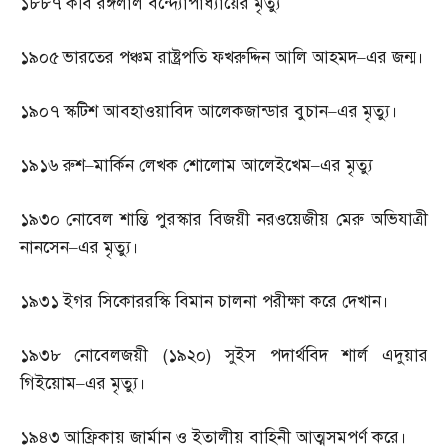
১৮৮৭
কবি রঙ্গলাল বন্দ্যোপাধ্যায়ের মৃত্যু
১৯০৫
ভারতের পঞ্চম রাষ্ট্রপতি ফখরুদ্দিন আলি আহমদ
–
এর জন্ম।
১৯০৭
স্কটিশ আবহাওয়াবিদ আলেকজান্ডার বুচান
–
এর মৃত্যু।
১৯১৬
রুশ
–
মার্কিন লেখক শোলোম আলেইখেম
–
এর মৃত্যু
১৯৩০
নোবেল শান্তি পুরস্কার বিজয়ী নরওয়েজীয় মেরু অভিযাত্রী
নানসেন
–
এর মৃত্যু।
১৯৩১
ইগর সিকোররস্কি বিমান চালনা পরীক্ষা করে দেখান।
১৯৩৮
নোবেলজয়ী
(
১৯২০
)
সুইস পদার্থবিদ শার্ল এদুয়ার
গিইয়োম
–
এর মৃত্যু।
১৯৪৩
আফ্রিকায় জার্মান ও ইতালীয় বাহিনী আত্মসমপর্ণ করে।