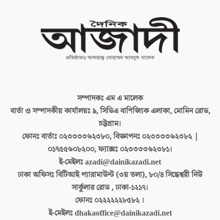
সম্পাদকঃ
এম এ মালেক
বার্তা ও সম্পাদকীয় কার্যালয়ঃ
৯, সিডিএ বাণিজ্যিক এলাকা, মোমিন রোড,
চট্টগ্রাম।
ফোনঃ বার্তাঃ
০২৩৩৩৩৬২৩৮০, বিজ্ঞাপনঃ ০২৩৩৩৩৬২৩৮২ |
০১৭৫৫৬০৮২০০, ফ্যাক্সঃ ০২৩৩৩৩৬২৩৮১।
ই-মেইলঃ
azadi@dainikazadi.net
ঢাকা অফিসঃ
বিটিআই প্যারামাউন্ট (৩য় তলা), ৮০/৪ সিদ্ধেশ্বরী নিউ
সার্কুলার রোড , ঢাকা-১২১৭।
ফোনঃ
০২২২২২২৮৫৮২ ।
ই-মেইলঃ
dhakaoffice@dainikazadi.net