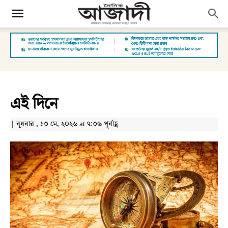
এই দিনে
| বুধবার , ১৩ মে, ২০২৬ at ৭:৩৬ পূর্বাহ্ণ