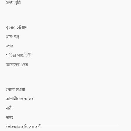
হৃদয় বৃত্তি
বৃহত্তর চট্টগ্রাম
গ্রাম-গঞ্জ
নগর
সাহিত্য সাপ্তাহিকী
আমাদের খবর
খোলা হাওয়া
আগামীদের আসর
নারী
স্বাস্থ্য
কোরআন হাদিসের বাণী