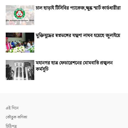
চাল ছাড়াই টিসিবির প্যাকেজ,ক্ষুব্ধ স্মার্ট কার্ডধারীরা
মুক্তিযুদ্ধের স্বপ্নভঙ্গের যন্ত্রণা লাঘব হয়েছে জুলাইয়ে
মহানগর ছাত্র ফেডারেশনের মোমবাতি প্রজ্বলন
কর্মসূচি
এই দিনে
কৌতুক কণিকা
চিঠিপত্র