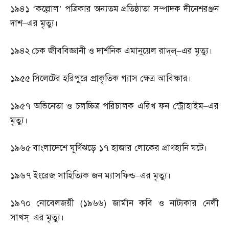
১৯৪১
‘
কল্লোল’ পত্রিকার অন্যতম প্রতিষ্ঠাতা সম্পাদক দীনেশরঞ্জন
দাশ
–
এর মৃত্যু।
১৯৪২
চেক জীববিজ্ঞানী ও দার্শনিক এমানুয়েল রাদ্‌ল্‌
–
এর মৃত্যু।
১৯৫৫
সিলেটের হরিপুরে প্রাকৃতিক গ্যাস ক্ষেত্র আবিষ্কার।
১৯৫৭
অভিনেতা ও চলচ্চিত্র পরিচালক এরিখ ফন স্ট্রোহাইম
–
এর
মৃত্যু।
১৯৬৫
বাংলাদেশে ঘূর্ণিঝড়ে ১৭ হাজার লোকের প্রাণহানি ঘটে।
১৯৬৭
ইংরেজ সাহিত্যিক জন ম্যাসফিল্ড
–
এর মৃত্যু।
১৯৭০
নোবেলজয়ী
(
১৯৬৬
)
জার্মান কবি ও নাট্যকার নেলী
সাখস্‌
–
এর মৃত্যু।