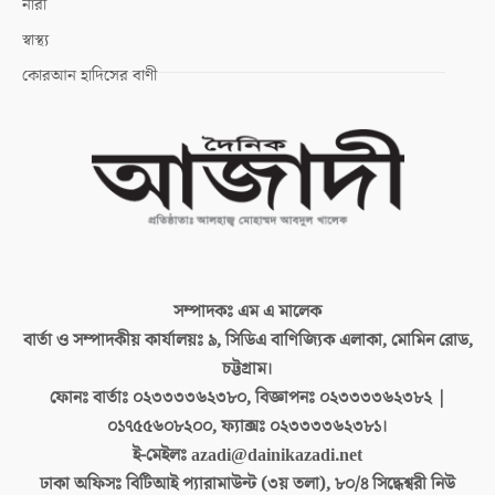
নারী
স্বাস্থ্য
কোরআন হাদিসের বাণী
সম্পাদকঃ
এম এ মালেক
বার্তা ও সম্পাদকীয় কার্যালয়ঃ
৯, সিডিএ বাণিজ্যিক এলাকা, মোমিন রোড,
চট্টগ্রাম।
ফোনঃ বার্তাঃ
০২৩৩৩৩৬২৩৮০, বিজ্ঞাপনঃ ০২৩৩৩৩৬২৩৮২ |
০১৭৫৫৬০৮২০০, ফ্যাক্সঃ ০২৩৩৩৩৬২৩৮১।
ই-মেইলঃ
azadi@dainikazadi.net
ঢাকা অফিসঃ
বিটিআই প্যারামাউন্ট (৩য় তলা), ৮০/৪ সিদ্ধেশ্বরী নিউ