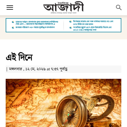
এই দিনে
| মঙ্গলবার , ১২ মে, ২০২৬ at ৭:৫৭ পূর্বাহ্ণ