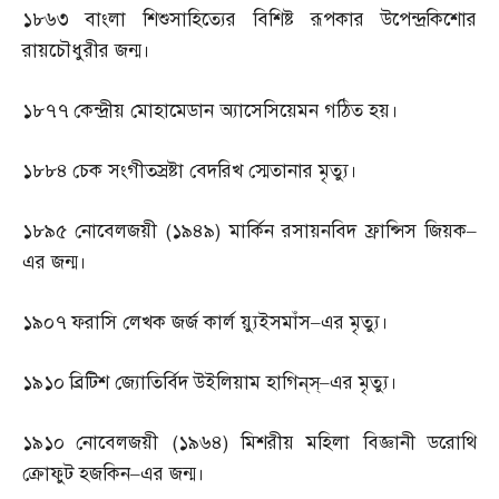
১৮৬৩
বাংলা শিশুসাহিত্যের বিশিষ্ট রূপকার উপেন্দ্রকিশোর
রায়চৌধুরীর জন্ম।
১৮৭৭
কেন্দ্রীয় মোহামেডান অ্যাসেসিয়েমন গঠিত হয়।
১৮৮৪
চেক সংগীতস্রষ্টা বেদরিখ স্মেতানার মৃত্যু।
১৮৯৫
নোবেলজয়ী
(
১৯৪৯
)
মার্কিন রসায়নবিদ ফ্রান্সিস জিয়ক
–
এর জন্ম।
১৯০৭
ফরাসি লেখক জর্জ কার্ল য়্যুইসমাঁস
–
এর মৃত্যু।
১৯১০
ব্রিটিশ জ্যোতির্বিদ উইলিয়াম হাগিন্‌স্‌
–
এর মৃত্যু।
১৯১০
নোবেলজয়ী
(
১৯৬৪
)
মিশরীয় মহিলা বিজ্ঞানী ডরোথি
ক্রোফুট হজকিন
–
এর জন্ম।