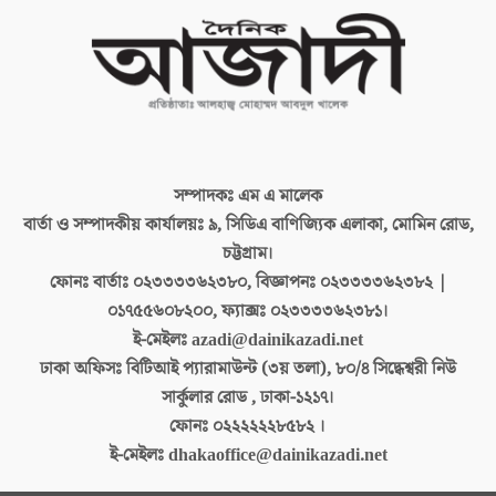
সম্পাদকঃ
এম এ মালেক
বার্তা ও সম্পাদকীয় কার্যালয়ঃ
৯, সিডিএ বাণিজ্যিক এলাকা, মোমিন রোড,
চট্টগ্রাম।
ফোনঃ বার্তাঃ
০২৩৩৩৩৬২৩৮০, বিজ্ঞাপনঃ ০২৩৩৩৩৬২৩৮২ |
০১৭৫৫৬০৮২০০, ফ্যাক্সঃ ০২৩৩৩৩৬২৩৮১।
ই-মেইলঃ
azadi@dainikazadi.net
ঢাকা অফিসঃ
বিটিআই প্যারামাউন্ট (৩য় তলা), ৮০/৪ সিদ্ধেশ্বরী নিউ
সার্কুলার রোড , ঢাকা-১২১৭।
ফোনঃ
০২২২২২২৮৫৮২ ।
ই-মেইলঃ
dhakaoffice@dainikazadi.net