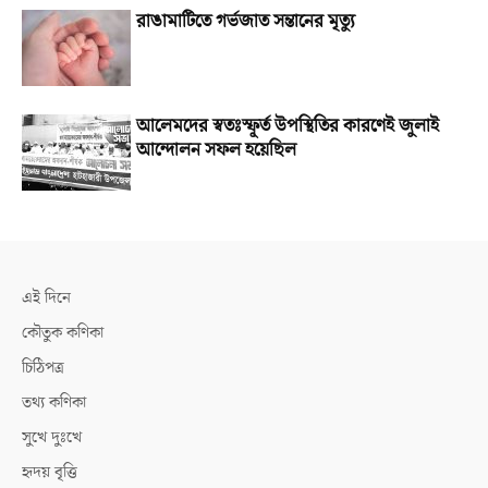
রাঙামাটিতে গর্ভজাত সন্তানের মৃত্যু
আলেমদের স্বতঃস্ফূর্ত উপস্থিতির কারণেই জুলাই
আন্দোলন সফল হয়েছিল
এই দিনে
কৌতুক কণিকা
চিঠিপত্র
তথ্য কণিকা
সুখে দুঃখে
হৃদয় বৃত্তি