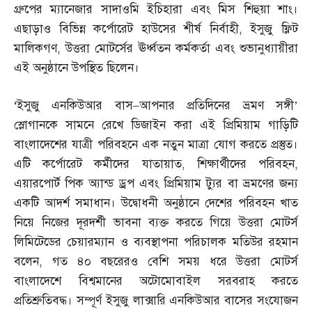
গ্রুপের ম্যানেজার সাদাওমি ইচিহারা এবং মিস শিহুয়া শাং।
এছাড়াও বিভিন্ন কর্পোরেট হাউসের শীর্ষ নির্বাহী
,
ইসুজু ফ্লিট
মালিকগণ
,
উত্তরা মোটর্সের ঊর্ধ্বতন কর্মকর্তা এবং শুভানুধ্যায়ীরা
এই অনুষ্ঠানে উপস্থিত ছিলেন।
‘
ইসুজু এনকিউআর বাস
–
আপনার প্রতিদিনের ভ্রমণ সঙ্গী’
স্লোগানকে সামনে রেখে ডিজাইন করা এই প্রিমিয়াম গাড়িটি
বাংলাদেশের যাত্রী পরিবহনে এক নতুন মাত্রা যোগ করতে প্রস্তুত।
এটি কর্পোরেট কর্মীদের যাতায়াত
,
শিক্ষার্থীদের পরিবহন
,
এয়ারপোর্ট পিক অ্যান্ড ড্রপ এবং প্রিমিয়াম ট্যুর বা ভ্রমণের জন্য
একটি আদর্শ সমাধান। উদ্বোধনী অনুষ্ঠানে দেশের পরিবহন খাত
নিয়ে নিজের দূরদর্শী ভাবনা ব্যক্ত করতে গিয়ে উত্তরা মোটর্স
লিমিটেডের চেয়ারম্যান ও ব্যবস্থাপনা পরিচালক মতিউর রহমান
বলেন
,
গত ৪০ বছরেরও বেশি সময় ধরে উত্তরা মোটর্স
বাংলাদেশে বিশ্বমানের অটোমোবাইল সরবরাহ করতে
প্রতিশ্রুতিবদ্ধ। সম্পূর্ণ ইসুজু লাক্সারি এনকিউআর বাসের সংযোজন