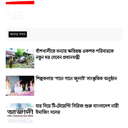
আরও খবর
বাঁশখালীতে বন্যায় ক্ষতিগ্রস্ত একশত পরিবারকে
নতুন ঘর দেবেন প্রধানমন্ত্রী
শিল্পকলায় ‘গানে গানে জুলাই’ সাংস্কৃতিক অনুষ্ঠান
হার দিয়ে টি-টোয়েন্টি সিরিজ শুরু বাংলাদেশ নারী
ইমার্জিং দলের