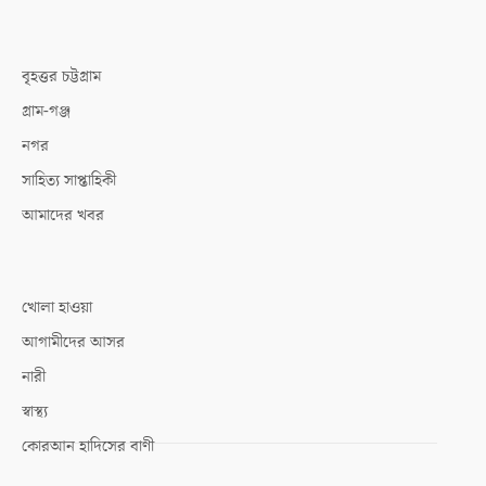
বৃহত্তর চট্টগ্রাম
গ্রাম-গঞ্জ
নগর
সাহিত্য সাপ্তাহিকী
আমাদের খবর
খোলা হাওয়া
আগামীদের আসর
নারী
স্বাস্থ্য
কোরআন হাদিসের বাণী