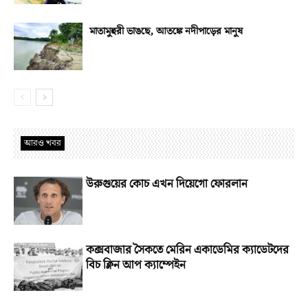
মাতামুহুরী ভাঙছে, আতঙ্কে নদীপাড়ের মানুষ
আরও খবর
উরুগুয়ের কোচ এখন দিয়েগো ফোরলান
কক্সবাজার সৈকতে মেরিন একাডেমির ক্যাডেটদের
বিচ ক্লিন আপ ক্যাম্পেইন