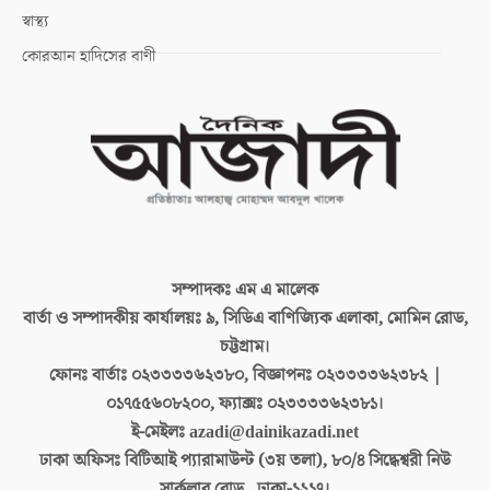
স্বাস্থ্য
কোরআন হাদিসের বাণী
সম্পাদকঃ
এম এ মালেক
বার্তা ও সম্পাদকীয় কার্যালয়ঃ
৯, সিডিএ বাণিজ্যিক এলাকা, মোমিন রোড,
চট্টগ্রাম।
ফোনঃ বার্তাঃ
০২৩৩৩৩৬২৩৮০, বিজ্ঞাপনঃ ০২৩৩৩৩৬২৩৮২ |
০১৭৫৫৬০৮২০০, ফ্যাক্সঃ ০২৩৩৩৩৬২৩৮১।
ই-মেইলঃ
azadi@dainikazadi.net
ঢাকা অফিসঃ
বিটিআই প্যারামাউন্ট (৩য় তলা), ৮০/৪ সিদ্ধেশ্বরী নিউ
সার্কুলার রোড , ঢাকা-১২১৭।