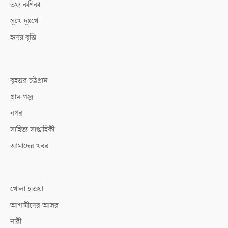
তথ্য কণিকা
সুখে দুঃখে
হৃদয় বৃত্তি
বৃহত্তর চট্টগ্রাম
গ্রাম-গঞ্জ
নগর
সাহিত্য সাপ্তাহিকী
আমাদের খবর
খোলা হাওয়া
আগামীদের আসর
নারী