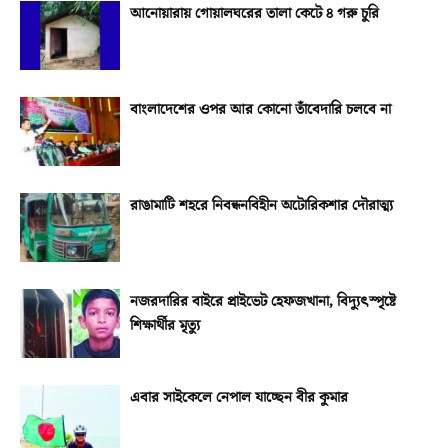
আনোয়ারায় গোয়ালঘরের তালা কেটে ৪ গরু চুরি
বাংলাদেশের ওপর আর কোনো তাঁবেদারি চলবে না
রাঙামাটি শহরে নিবন্ধনবিহীন অটোরিকশার দৌরাত্ম্য
নজরদারির বাইরে প্রাইভেট হেফজখানা, বিদ্যুৎস্পৃষ্টে
শিক্ষার্থীর মৃত্যু
এবার সাইকেলে নেপাল যাচ্ছেন বীর কুমার