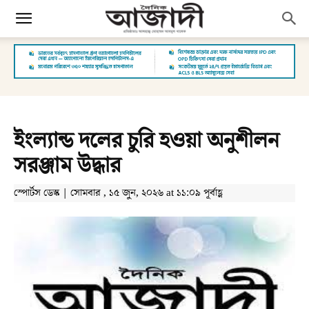
ইংল্যান্ড দলের চুরি হওয়া অনুশীলন
সরঞ্জাম উদ্ধার
স্পোর্টস ডেস্ক | সোমবার , ১৫ জুন, ২০২৬ at ১১:০৯ পূর্বাহ্ণ