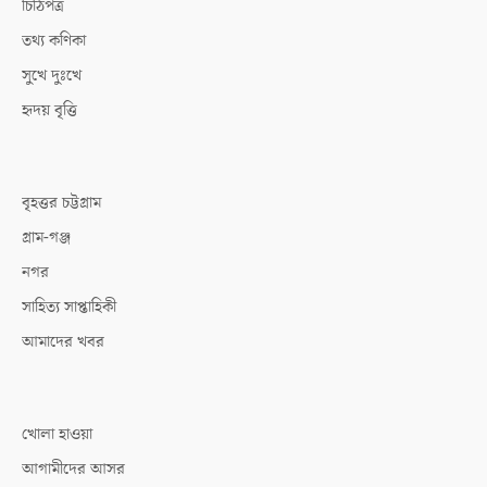
চিঠিপত্র
তথ্য কণিকা
সুখে দুঃখে
হৃদয় বৃত্তি
বৃহত্তর চট্টগ্রাম
গ্রাম-গঞ্জ
নগর
সাহিত্য সাপ্তাহিকী
আমাদের খবর
খোলা হাওয়া
আগামীদের আসর