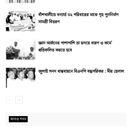
বাঁশখালীতে বন্যার্ত ৩২ পরিবারের মাঝে গৃহ পুননির্মাণ
সামগ্রী বিতরণ
জ্ঞান অর্জনের পাশাপাশি তা হৃদয়ে ধারণ ও কর্মে
প্রতিফলিত করতে হবে
জুলাই সনদ বাস্তবায়নে বিএনপি বদ্ধপরিকর : মীর হেলাল
আরও খবর