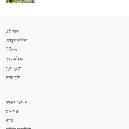
এই দিনে
কৌতুক কণিকা
চিঠিপত্র
তথ্য কণিকা
সুখে দুঃখে
হৃদয় বৃত্তি
বৃহত্তর চট্টগ্রাম
গ্রাম-গঞ্জ
নগর