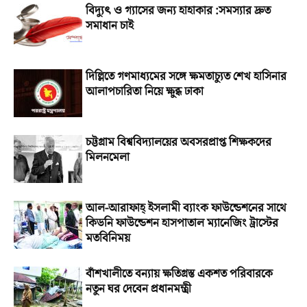
বিদ্যুৎ ও গ্যাসের জন্য হাহাকার :সমস্যার দ্রুত
সমাধান চাই
দিল্লিতে গণমাধ্যমের সঙ্গে ক্ষমতাচ্যুত শেখ হাসিনার
আলাপচারিতা নিয়ে ক্ষুব্ধ ঢাকা
চট্টগ্রাম বিশ্ববিদ্যালয়ের অবসরপ্রাপ্ত শিক্ষকদের
মিলনমেলা
আল-আরাফাহ্‌ ইসলামী ব্যাংক ফাউন্ডেশনের সাথে
কিডনি ফাউন্ডেশন হাসপাতাল ম্যানেজিং ট্রাস্টের
মতবিনিময়
বাঁশখালীতে বন্যায় ক্ষতিগ্রস্ত একশত পরিবারকে
নতুন ঘর দেবেন প্রধানমন্ত্রী