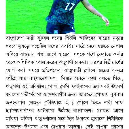
বাংলাদেশ নারী ফুটবল দলের শিউলি আজিমের মায়ের মৃত্যুর
খবরে মুষড়ে পড়েছিল দলের সবাই। মাঠে নেমে শুরুতে নেপাল
এগিয়ে যাওয়ায় শঙ্কা জাগে হারের। দলকে পথে ফেরাতে কর্নার
থেকে অলিম্পিক গোল করেন ঋতুপর্ণা চাকমা। এরপর দ্বিতীয়ার্ধের
যোগ করা সময়ে প্রতিপক্ষের আত্মঘাতী গোলে জয়ের বন্দরে
পৌঁছে যায় বাংলাদেশ দল। মিক্সড জোনে কথা বলতে গিয়ে
,
ঋতুপর্ণা ওই অবিশ্বাস্য গোল
,
সেমি
–
ফাইনালের জয় সবই উৎসর্গ
করলেন সতীর্থের মা ও দেশবাসীর জন্য। ভারতের গোয়ায় বুধবার
জওহরলাল নেহেরু স্টেডিয়ামে ২
–
১ গোলে জিতে নারী সাফ
চ্যাম্পিয়নশিপের ফাইনালে উঠেছে বাংলাদেশ। ম্যাচের আগে
মারিয়া
–
মনিকা
–
ঋতুপর্ণাদের মনে ছিল প্রিয়জন হারানো শিউলিকে
আনন্দের উপলক্ষ এনে দেওয়ার তাড়না। সেই চাওয়া পূরণের