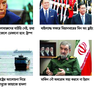
 গোলাবারুদের ঘাটতি নেই, তথ্য
থাইল্যান্ড সফরে মিয়ানমারের মিন অং হ্লাইং
জেলে ঢোকানো হবে: ট্রাম্প
াষ্ট্রের আলোচনা নিয়ে
মার্কিন নৌ অবরোধ সহ্য করবে না ইরান
রমুজে জাহাজে হামলা