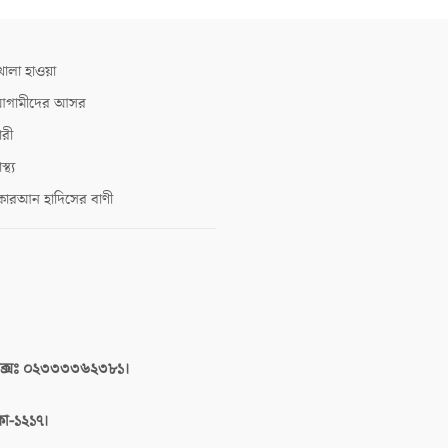
োলা হাওয়া
গামীদের আসর
ারী
াস্থ্য
োরআন হাদিসের বাণী
াক্সঃ ০২৩৩৩৩৬২৩৮১।
াকা-১২১৭।