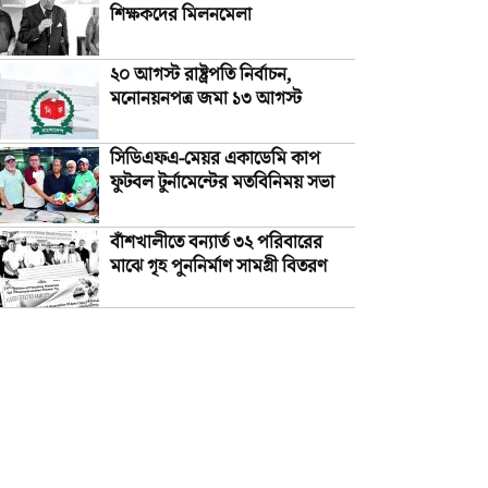
শিক্ষকদের মিলনমেলা
২০ আগস্ট রাষ্ট্রপতি নির্বাচন,
মনোনয়নপত্র জমা ১৩ আগস্ট
সিডিএফএ-মেয়র একাডেমি কাপ
ফুটবল টুর্নামেন্টের মতবিনিময় সভা
বাঁশখালীতে বন্যার্ত ৩২ পরিবারের
মাঝে গৃহ পুননির্মাণ সামগ্রী বিতরণ