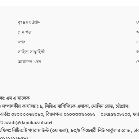
বৃহত্তর চট্টগ্রাম
খ
গ্রাম-গঞ্জ
আ
নগর
ন
সাহিত্য সাপ্তাহিকী
স্ব
আমাদের খবর
ক
দকঃ
এম এ মালেক
 ও সম্পাদকীয় কার্যালয়ঃ
৯, সিডিএ বাণিজ্যিক এলাকা, মোমিন রোড, চট্টগ্রাম।
ার্তাঃ
০২৩৩৩৩৬২৩৮০, বিজ্ঞাপনঃ ০২৩৩৩৩৬২৩৮২ | ০১৭৫৫৬০৮২০০, ফ্য
লঃ
azadi@dainikazadi.net
অফিসঃ
বিটিআই প্যারামাউন্ট (৩য় তলা), ৮০/৪ সিদ্ধেশ্বরী নিউ সার্কুলার রোড , ঢ
০২২২২২২৮৫৮২ ।