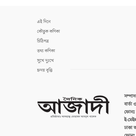
এই দিনে
কৌতুক কণিকা
চিঠিপত্র
তথ্য কণিকা
সুখে দুঃখে
হৃদয় বৃত্তি
সম্পা
বার্তা
ফোনঃ ব
ই-মেই
ঢাকা 
ফোনঃ