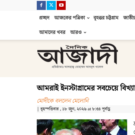
প্রচ্ছদ
আজকের পত্রিকা
বৃহত্তর চট্টগ্রাম
জাতীয়
আমাদের খবর
আরও
দৈনিক
আজাদী
আমরাই ইনস্টাগ্রামের সবচেয়ে বিখ্য
মোদীকে বললেন মেলোনি
| বৃহস্পতিবার , ১৮ জুন, ২০২৬ at ৮:৫৪ পূর্বাহ্ণ