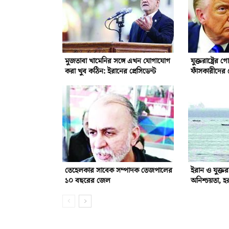
মুজতাবা খামেনির সঙ্গে এখন যোগাযোগ
যুক্তরাষ্ট্রের
করা খুব কঠিন: ইরানের প্রেসিডেন্ট
ফাঁসকারীদের 
তেহেলকার সাবেক সম্পাদক তেজপালের
ইরান ও যুক্তর
১০ বছরের জেল
অনিশ্চয়তা, হ