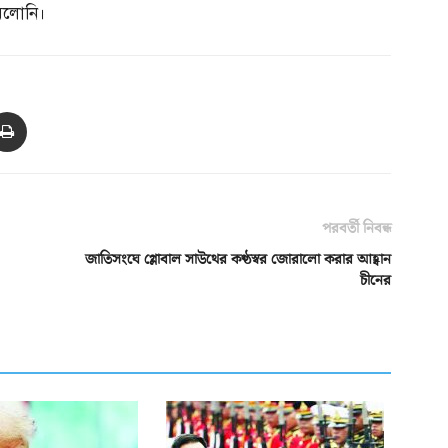
মেলোনি।
পরবর্তী নিবন্ধ
জাতিসংঘে গ্লোবাল সাউথের কণ্ঠস্বর জোরালো করার আহ্বান
চীনের