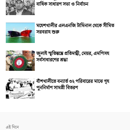
বার্ষিক সাধারণ সভা ও নির্বাচন
মহেশখালীর এলএনজি টার্মিনাল থেকে সীমিত
সরবরাহ শুরু
জুলাই স্মৃতিস্তম্ভে প্রতিমন্ত্রী, মেয়র, এমপিসহ
সর্বসাধারণের শ্রদ্ধা
বাঁশখালীতে বন্যার্ত ৩২ পরিবারের মাঝে গৃহ
পুননির্মাণ সামগ্রী বিতরণ
এই দিনে