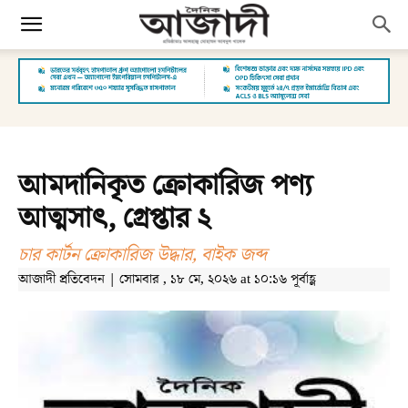
আমদানিকৃত ক্রোকারিজ পণ্য
আত্মসাৎ, গ্রেপ্তার ২
চার কার্টন ক্রোকারিজ উদ্ধার, বাইক জব্দ
আজাদী প্রতিবেদন | সোমবার , ১৮ মে, ২০২৬ at ১০:১৬ পূর্বাহ্ণ