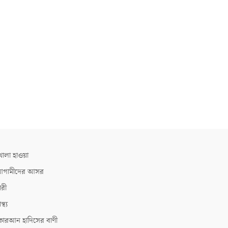
োলা হাওয়া
গামীদের আসর
ারী
াস্থ্য
োরআন হাদিসের বাণী