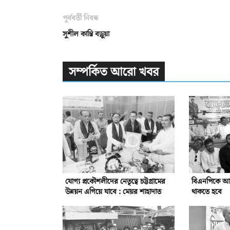
পূর্ববর্তী নিবন্ধ
সুশীল কান্তি বড়ুয়া
সম্পর্কিত আরো খবর
যোগ্য প্রকৌশলীদের নেতৃত্বে চট্টগ্রামের
বিএনপিকে আরো 
উন্নয়ন এগিয়ে যাবে : মেয়র শাহাদাত
থাকতে হবে