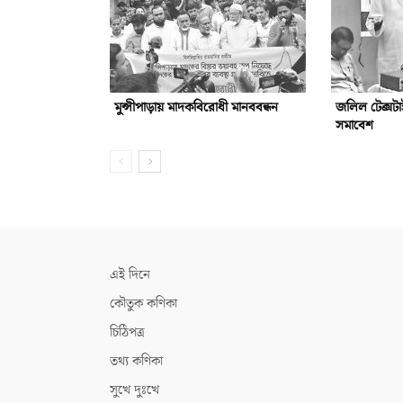
মুন্সীপাড়ায় মাদকবিরোধী মানববন্ধন
জলিল টেক্সটা
সমাবেশ
এই দিনে
কৌতুক কণিকা
চিঠিপত্র
তথ্য কণিকা
সুখে দুঃখে