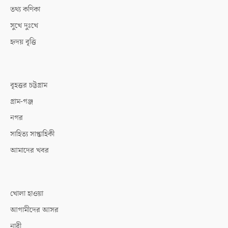
তথ্য কণিকা
সুখে দুঃখে
হৃদয় বৃত্তি
বৃহত্তর চট্টগ্রাম
গ্রাম-গঞ্জ
নগর
সাহিত্য সাপ্তাহিকী
আমাদের খবর
খোলা হাওয়া
আগামীদের আসর
নারী