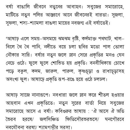
বর্ষা বাঙালি জীবনে নতুনের আবাহন। সবুজের সমারোহে
,
মাটিতে নতুন পলির আস্তরণে আনে জীবনেরই বারতা। সুজলা
,
সুফলা
,
শস্য
–
শ্যামলা বাঙলা মায়ের নবজন্ম এই বর্ষাতেই।
‘
আষাঢ় এলে সময়
–
অসময়ে ঝমঝম বৃষ্টি
,
কর্দমাক্ত পথঘাট
,
খাল
–
বিলে থৈ থৈ পানি
,
নদীতে বয়ে চলা ছবির মতো পাল তোলা
নৌকার সারি। বর্ষার নতুন জলে স্নান সেরে প্রকৃতির মনও যেন
নেচে ওঠে। ফুলে ফুলে শোভিত হয় প্রকৃতি। বনবীথিকায় চোখে
পড়ে বকুল
,
কদম
,
জারুল
,
পারুল
,
কৃষ্ণচূড়া ও রাধাচূড়াসহ
অসংখ্য ফুল। আষাঢ়ে প্রকৃতি রূপ
–
রঙে হয়ে ওঠে ঢলঢল।
আষাঢ় সাজে নানারূপে। নবধারা জলে স্নান করে শীতল হওয়ার
আহবান এখন প্রকৃতিতে। নতুন সুরের বার্তা নিয়ে সবুজের
সমারোহে আসে এ বর্ষা। কবিগুরুর ভাষায়
: ‘
ঐ আসে ঐ অতি
ভৈরব হরষে
/
জলসিঞ্চিত ক্ষিতিসৌরভরভসে
/
ঘনগৌরবে
নবযৌবনা বরষা
/
শ্যামগম্ভীর সরসা।