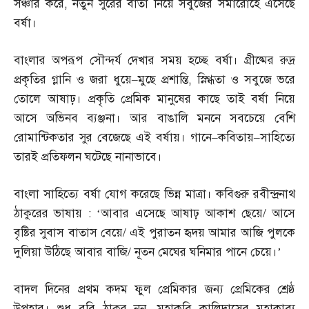
সঞ্চার করে
,
নতুন সুরের বার্তা নিয়ে সবুজের সমারোহে এসেছে
বর্ষা।
বাংলার অপরূপ সৌন্দর্য দেখার সময় হচ্ছে বর্ষা। গ্রীষ্মের রুদ্র
প্রকৃতির গ্লানি ও জরা ধুয়ে
–
মুছে প্রশান্তি
,
স্নিগ্ধতা ও সবুজে ভরে
তোলে আষাঢ়। প্রকৃতি প্রেমিক মানুষের কাছে তাই বর্ষা নিয়ে
আসে অভিনব ব্যঞ্জনা। আর বাঙালি মননে সবচেয়ে বেশি
রোমান্টিকতার সুর বেজেছে এই বর্ষায়। গানে
–
কবিতায়
–
সাহিত্যে
তারই প্রতিফলন ঘটেছে নানাভাবে।
বাংলা সাহিত্যে বর্ষা যোগ করেছে ভিন্ন মাত্রা। কবিগুরু রবীন্দ্রনাথ
ঠাকুরের ভাষায়
: ‘
আবার এসেছে আষাঢ় আকাশ ছেয়ে
/
আসে
বৃষ্টির সুবাস বাতাস বেয়ে
/
এই পুরাতন হৃদয় আমার আজি পুলকে
দুলিয়া উঠিছে আবার বাজি
/
নূতন মেঘের ঘনিমার পানে চেয়ে।’
বাদল দিনের প্রথম কদম ফুল প্রেমিকার জন্য প্রেমিকের শ্রেষ্ঠ
উপহার। শুধু রবি ঠাকুর নন
,
মহাকবি কালিদাসের মহাকাব্য