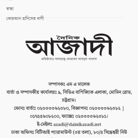
স্বাস্থ্য
কোরআন হাদিসের বাণী
সম্পাদকঃ
এম এ মালেক
বার্তা ও সম্পাদকীয় কার্যালয়ঃ
৯, সিডিএ বাণিজ্যিক এলাকা, মোমিন রোড,
চট্টগ্রাম।
ফোনঃ বার্তাঃ
০২৩৩৩৩৬২৩৮০, বিজ্ঞাপনঃ ০২৩৩৩৩৬২৩৮২ |
০১৭৫৫৬০৮২০০, ফ্যাক্সঃ ০২৩৩৩৩৬২৩৮১।
ই-মেইলঃ
azadi@dainikazadi.net
ঢাকা অফিসঃ
বিটিআই প্যারামাউন্ট (৩য় তলা), ৮০/৪ সিদ্ধেশ্বরী নিউ