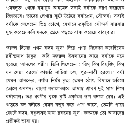
‘মেঘদূত’ থেকে হুমায়ূন আহমেদ সবাই বর্ষাকে বরণ করেছেন
ভিন্নভাবে। তাদের লেখায় ফুটে উঠেছে বর্ষাপ্রেম
,
সৌন্দর্য। সবাই
বর্ষাকে দেখেছেন ভিন্ন চোখে
,
যেখানে প্রকৃতির সৌন্দর্য বারবার
মুগ্ধ করেছে কবি মনকে
,
প্রেমে পড়তে বাধ্য করেছে বারংবার।
‘
বাদল দিনের প্রথম কদম ফুল’ দিয়ে প্রণয় নিবেদন করেছিলেন
রবীন্দ্রনাথ ঠাকুর। কবি নজরুল ইসলামের কাছে বর্ষাকে মনে
হয়েছে ‘বাদলের পরী’। তিনি লিখেছেন
: ‘
রিম্‌ ঝিম্‌ রিম্‌ঝিম্‌ ঝিম্‌
ঘন দেয়া বরষে
/
কাজরি নাচিয়া চল
,
পুর
–
নারী হরষে।’ বর্ষা
যেমন আনন্দের
,
বর্ষার নির্মম নৃত্য তেমন হঠাৎ বিষাদে ভরিয়ে
তোলে জনপদ। বাংলা ক্যালেন্ডারে আষাঢ়
–
শ্রাবণ দুই মাস নিয়ে
বর্ষাকাল। তপ্ত ধরণীর বুকে বৃষ্টি প্রকৃতির রূপ বদলে দেয়। এই
ঋতুতে নদ
–
নদীতে যেমন নতুন করে প্রাণ আসে
,
তেমনি গাছে
ফোটে কদম
,
বকুলসহ নানা রকমের ফুল। কদমকে তো আষাঢ়ের
প্রতীকই ভাবা হয়।