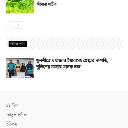
সীমানা প্রাচীর
আরও খবর
খুলশীতে ৪ হাজার ইয়াবাসহ গ্রেপ্তার দম্পতি,
পুলিশের নজরে মাদক চক্র
এই দিনে
কৌতুক কণিকা
চিঠিপত্র