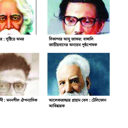
ুর : সৃষ্টিতে অমর
সিকান্দার আবু জাফর: বাঙ্গালি
জাতীয়বাদের অন্যতম পৃষ্ঠপোষক
 নন্দী : মননশীল ঔপন্যাসিক
আলেকজান্ডার গ্রাহাম বেল : টেলিফোন
আবিষ্কারক