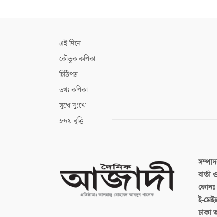
এই দিনে
কৌতুক কণিকা
চিঠিপত্র
তথ্য কণিকা
সুখে দুঃখে
হৃদয় বৃত্তি
সম্পা
বার্তা
ফোনঃ ব
ই-মেই
ঢাকা 