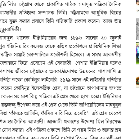
যুক্তিনিষ্ঠ। চট্টগ্রাম থেকে প্রকাশিত পাঠক সমাদৃত পত্রিকা দৈনিক
আজাদীর প্রতিষ্ঠাতা সম্পাদক তিনি। চট্টগ্রামকে আধুনিক বিশ্বের
সাথে যুক্ত করার প্রয়াসে তিনি পত্রিকাটি প্রকাশ করেন। আজ তাঁর
ৃত্যুবার্ষিকী।
আবদুল খালেক ইঞ্জিনিয়ারের জন্ম ১৮৯৬ সালের ২০ জুলাই
ুর ইঞ্জিনিয়ারিং কলেজ থেকে তড়িৎ প্রকৌশলে প্রাতিষ্ঠানিক শিক্ষা
েকট্রিক সাপ্লাই কোম্পানিতে প্রকৌশলী হিসেবে। এ সময় আকর্ষণীয়
 জন্মস্থানে ফিরে এসেছেন এই সেবাব্রতী। পেশায় ইঞ্জিনিয়ার হলেও
। পেশাগত জীবনে চট্টগ্রামের অবকাঠামোগত উন্নয়নের পাশাপাশি এ
তিষ্ঠা করেন কোহিনূর লাইব্রেরি। ১৯২৯ সালে এই লাইব্রেরি প্রতিষ্ঠার
রেন কোহিনূর ইলেকট্রিক প্রেস, যা চট্টগ্রামে ছাপাখানার জগতে
 সংকলন সহ বেশ কিছু পত্রিকা এই প্রেস থেকে ছাপা হতো। ইঞ্জিনিয়ার
্তচক্ষু উপেক্ষা করে এই প্রেস থেকে তিনি ছাপিয়েছিলেন মাহবুবুল
া ‘কাঁদতে আসিনি, ফাঁসির দাবি নিয়ে এসেছি’। এই প্রেস থেকেই
কাশিত হয় দৈনিক আজাদী। আজাদী প্রকাশের উদ্দেশ্য ছিল নিরপেক্ষ
ে যোগ করার। এই পত্রিকা প্রকাশে তিনি যে পরম নিষ্ঠা ও অক্লান্ত শ্রম
রায়ণতার পরিচয় তুলে ধরে। তিনি ধর্মপ্রাণ ছিলেন, কিন্তু রক্ষণশীলতা