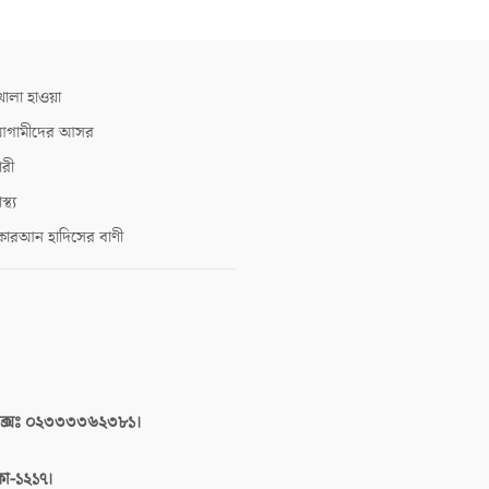
োলা হাওয়া
গামীদের আসর
ারী
াস্থ্য
োরআন হাদিসের বাণী
াক্সঃ ০২৩৩৩৩৬২৩৮১।
াকা-১২১৭।