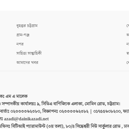
বৃহত্তর চট্টগ্রাম
খ
গ্রাম-গঞ্জ
আ
নগর
ন
সাহিত্য সাপ্তাহিকী
স্ব
আমাদের খবর
ক
দকঃ
এম এ মালেক
 ও সম্পাদকীয় কার্যালয়ঃ
৯, সিডিএ বাণিজ্যিক এলাকা, মোমিন রোড, চট্টগ্রাম।
ার্তাঃ
০২৩৩৩৩৬২৩৮০, বিজ্ঞাপনঃ ০২৩৩৩৩৬২৩৮২ | ০১৭৫৫৬০৮২০০, ফ্য
লঃ
azadi@dainikazadi.net
অফিসঃ
বিটিআই প্যারামাউন্ট (৩য় তলা), ৮০/৪ সিদ্ধেশ্বরী নিউ সার্কুলার রোড , ঢ