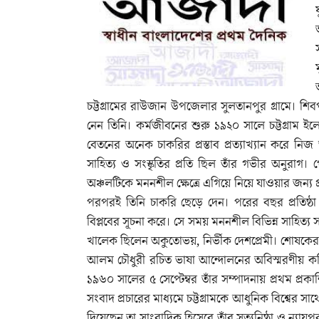
ম
চট্টগ্রামের রাউজান উপজেলার সুলতানপুর গ্রামে। শিবপ
নেন তিনি। কর্মজীবনের শুরু ১৯২০ সালে চট্টগ্রাম ইল
বেতনের অনেক চাকরির প্রস্তাব প্রত্যাখ্যান করে নিজ
সাহিত্য ও সংস্কৃতির প্রতি ছিল তাঁর গভীর অনুরাগ
অঞ্চলটিকে মননশীল ক্ষেত্রে এগিয়ে নিয়ে যাওয়ার জন্য প্র
পরপরই তিনি চাকরি ছেড়ে দেন। পরের বছর প্রতিষ্ঠা ক
বিপ্লবের সূচনা করে। সে সময় মননশীল বিভিন্ন সাহিত্য
খালেক ছিলেন অকুতোভয়, নির্ভীক দেশপ্রেমী। শোষকের রক
আলম চৌধুরী রচিত ভাষা আন্দোলনের অবিস্মরণীয় কবিত
১৯৬০ সালের ৫ সেপ্টেম্বর তাঁর সম্পাদনায় প্রথম প্র
সংবাদ প্রচারের মাধ্যমে চট্টগ্রামকে আধুনিক বিশ্বের সাথ
দিয়েছেন তা সাংবাদিক হিসেবে তাঁর সত্যনিষ্ঠা ও ন্যায়প