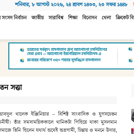
শনিবার
,
৮ আগস্ট ২০২৬
,
২৪ শ্রাবণ ১৪৩৩
,
২৩ সফর ১৪৪৮
 সংসদ নির্বাচন
জাতীয়
সারাবিশ্ব
শিক্ষা
বিনোদন
খেলা
ক্রিকেট বি
তন সত্তা
আবদুল খালেক ইঞ্জিনিয়ার – বিশিষ্ট সাংবাদিক ও যুগসচেতন
মনীষী। তাঁর সমসাময়িককালে খানিকটা পিছিয়ে থাকা মুসলমান
সমাজে তিনি ছিলেন যথার্থ অর্থেই অগ্রগামী, চিন্তায় ও মননে উদার,