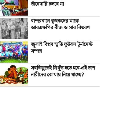
তাঁবেদারি চলবে না
বান্দরবানে কৃষকদের মাঝে
আরএফপির বীজ ও সার বিতরণ
জুলাই বিপ্লব স্মৃতি ফুটবল টুর্নামেন্ট
সম্পন্ন
সবকিছুতেই নিখুঁত হতে হবে-এই চাপ
নারীদের কোথায় নিয়ে যাচ্ছে?