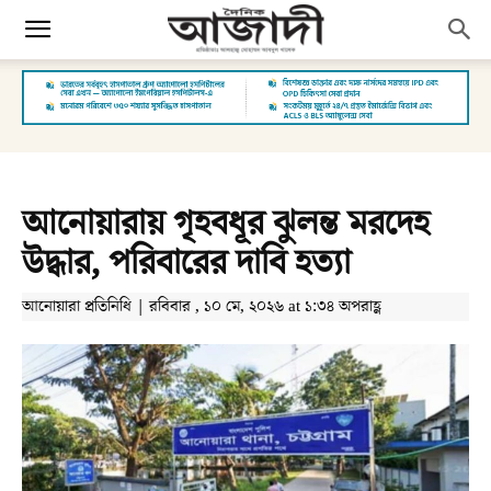
আনোয়ারায় গৃহবধূর ঝুলন্ত মরদেহ
উদ্ধার, পরিবারের দাবি হত্যা
আনোয়ারা প্রতিনিধি | রবিবার , ১০ মে, ২০২৬ at ১:৩৪ অপরাহ্ণ