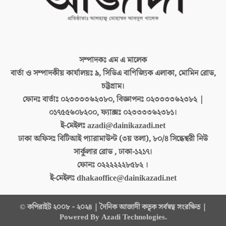
সম্পাদকঃ
এম এ মালেক
বার্তা ও সম্পাদকীয় কার্যালয়ঃ
৯, সিডিএ বাণিজ্যিক এলাকা, মোমিন রোড,
চট্টগ্রাম।
ফোনঃ বার্তাঃ
০২৩৩৩৩৬২৩৮০, বিজ্ঞাপনঃ ০২৩৩৩৩৬২৩৮২ |
০১৭৫৫৬০৮২০০, ফ্যাক্সঃ ০২৩৩৩৩৬২৩৮১।
ই-মেইলঃ
azadi@dainikazadi.net
ঢাকা অফিসঃ
বিটিআই প্যারামাউন্ট (৩য় তলা), ৮০/৪ সিদ্ধেশ্বরী নিউ
সার্কুলার রোড , ঢাকা-১২১৭।
ফোনঃ
০২২২২২২৮৫৮২ ।
ই-মেইলঃ
dhakaoffice@dainikazadi.net
© কপিরাইট ২০০৮ - ২০২৪ | দৈনিক আজাদী কতৃক সর্বস্বত্ব সংরক্ষিত |
Powered By Azadi Technologies.