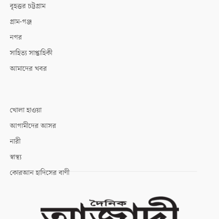
বৃহত্তর চট্টগ্রাম
গ্রাম-গঞ্জ
নগর
সাহিত্য সাপ্তাহিকী
আমাদের খবর
খোলা হাওয়া
আগামীদের আসর
নারী
স্বাস্থ্য
কোরআন হাদিসের বাণী