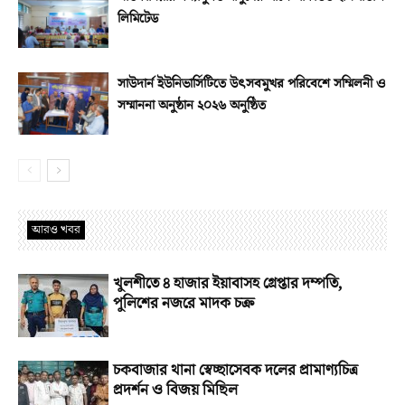
লিমিটেড
সাউদার্ন ইউনিভার্সিটিতে উৎসবমুখর পরিবেশে সম্মিলনী ও
সম্মাননা অনুষ্ঠান ২০২৬ অনুষ্ঠিত
আরও খবর
খুলশীতে ৪ হাজার ইয়াবাসহ গ্রেপ্তার দম্পতি,
পুলিশের নজরে মাদক চক্র
চকবাজার থানা স্বেচ্ছাসেবক দলের প্রামাণ্যচিত্র
প্রদর্শন ও বিজয় মিছিল