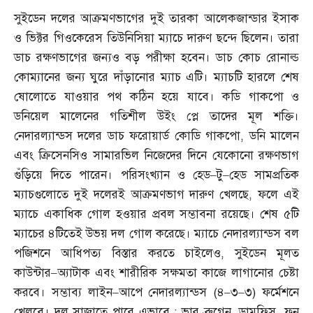
সুইডেন দলের আক্রমণভাগের দুই তারকা আলেকজান্ডার ইসাক
ও ভিক্টর গিওকেরেস তিউনিসিয়া ম্যাচে দারুণ ছন্দে ছিলেন। তারা
ডাচ রক্ষণভাগের জন্যও বড় পরীক্ষা হবেন। ডাচ কোচ রোনাল্ড
কোম্যানের জন্য ঘুরে দাঁড়ানোর ম্যাচ এটি। ম্যাচটি হারলে শেষ
ষোলোতে যাওয়ার পথ কঠিন হয়ে যাবে। কডি গাকপো ও
ডনিয়েল মালেনের গতিশীল উইং প্লে তাদের মূল শক্তি।
নেদারল্যান্ডস দলের ডাচ ফরোয়ার্ড কোডি গাকপো
,
ডনি মালেন
এবং ক্রিসেনসিও সামারভিল নিজেদের দিনে যেকোনো রক্ষণভাগ
গুঁড়িয়ে দিতে পারেন। পরিসংখ্যান ও হেড
–
টু
–
হেড সামপ্রতিক
ম্যাচগুলোতে দুই দলেরই আক্রমণভাগ দারুণ খেলছে
,
ফলে এই
ম্যাচে একাধিক গোল হওয়ার প্রবল সম্ভাবনা রয়েছে। শেষ ৫টি
ম্যাচের ৪টিতেই উভয় দল গোল করেছে। ম্যাচে নেদারল্যান্ডস বল
পজিশনে আধিপত্য বিস্তার করতে চাইলেও
,
সুইডেন মূলত
কাউন্টার
–
অ্যাটাক এবং শারীরিক সক্ষমতা কাজে লাগানোর চেষ্টা
করবে। সম্ভাব্য লাইন
–
আপে নেদারল্যান্ডস
(
৪
–
৩
–
৩
)
ফর্মেশনে
খেলবে। দল সাজাতে পারে এভাবে
:
ভার ব্রুগেন
,
ডামফ্রিস
,
ফন