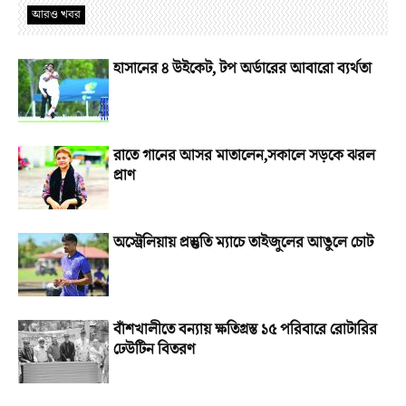
আরও খবর
হাসানের ৪ উইকেট, টপ অর্ডারের আবারো ব্যর্থতা
রাতে গানের আসর মাতালেন,সকালে সড়কে ঝরল
প্রাণ
অস্ট্রেলিয়ায় প্রস্তুতি ম্যাচে তাইজুলের আঙুলে চোট
বাঁশখালীতে বন্যায় ক্ষতিগ্রস্ত ১৫ পরিবারে রোটারির
ঢেউটিন বিতরণ