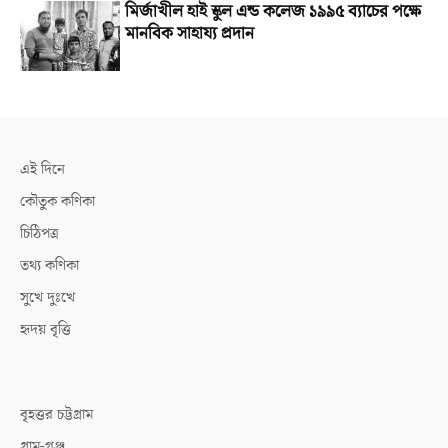
মির্জাখীল হাই স্কুল এন্ড কলেজ ১৯৯৫ ব্যাচের পক্ষে
মানবিক সাহায্য প্রদান
এই দিনে
কৌতুক কণিকা
চিঠিপত্র
তথ্য কণিকা
সুখে দুঃখে
হৃদয় বৃত্তি
বৃহত্তর চট্টগ্রাম
গ্রাম-গঞ্জ