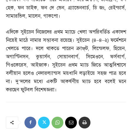
হেক
,
ফন ডাইক
,
ফন দে ভেন
,
গ্র্যাভেনবার্চ
,
ডি জং
,
রেইন্ডার্স
,
সামারভিল
,
মালেন
,
গাকপো।
এদিকে সুইডেন নিজেদের প্রথম ম্যাচে খেলা অপরিবর্তিত একাদশ
নিয়েই মাঠে নামার সম্ভাবনা রয়েছে। সুইডেন
(
৪
–
৪
–
২
)
ফর্মেশনে
খেলতে পারে। দলে থাকতে পারেন ক্রাফ্‌ট
,
লিন্ডেলফ
,
হিয়েন
,
অগাস্টিনসন
,
কুয়ার্সন
,
সোয়ানবার্গ
,
সিমেওনে
,
ফর্সবার্গ
,
গিওকেরেস
,
আইজাক। সুইডেন প্রথম ম্যাচ জিতে আত্মবিশ্বাসে
বলীয়ান হলেও নেদারল্যান্ডস ময়ধানি লড়াইয়ে সহজ পাত্র হবে
না। দু’দলের মধ্যে একটি আকর্ষণীয় ম্যাচ হবে বলেই মনে
করছেন ফুটবল বিশেষজ্ঞরা।