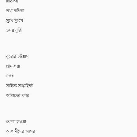
চিঠিপত্র
তথ্য কণিকা
সুখে দুঃখে
হৃদয় বৃত্তি
বৃহত্তর চট্টগ্রাম
গ্রাম-গঞ্জ
নগর
সাহিত্য সাপ্তাহিকী
আমাদের খবর
খোলা হাওয়া
আগামীদের আসর