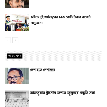
চবিতে দুই অর্থবছরের ৯৯৩ কোটি টাকার বাজেট
অনুমোদন
আরও খবর
দেশ হতে দেশান্তরে
আনজুমান ট্রাস্টের জশনে জুলুছের প্রস্তুতি সভা