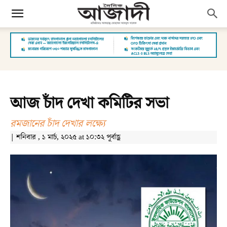
আজ চাঁদ দেখা কমিটির সভা
রমজানের চাঁদ দেখার লক্ষ্যে
| শনিবার , ১ মার্চ, ২০২৫ at ১০:৩২ পূর্বাহ্ণ