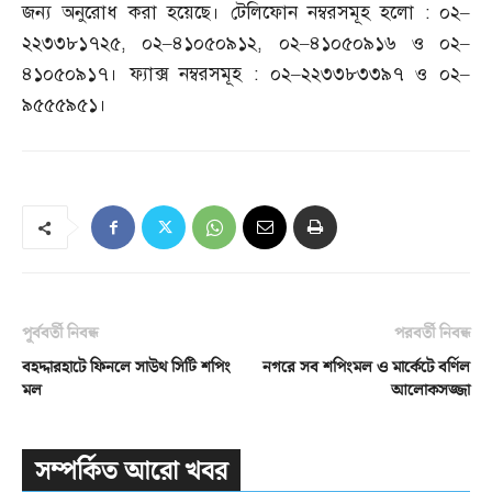
জন্য অনুরোধ করা হয়েছে। টেলিফোন নম্বরসমূহ হলো
:
০২
–
২২৩৩৮১৭২৫
,
০২
–
৪১০৫০৯১২
,
০২
–
৪১০৫০৯১৬ ও ০২
–
৪১০৫০৯১৭। ফ্যাক্স নম্বরসমূহ
:
০২
–
২২৩৩৮৩৩৯৭ ও ০২
–
৯৫৫৫৯৫১।
পূর্ববর্তী নিবন্ধ
পরবর্তী নিবন্ধ
বহদ্দারহাটে ফিনলে সাউথ সিটি শপিং
নগরে সব শপিংমল ও মার্কেটে বর্ণিল
মল
আলোকসজ্জা
সম্পর্কিত আরো খবর