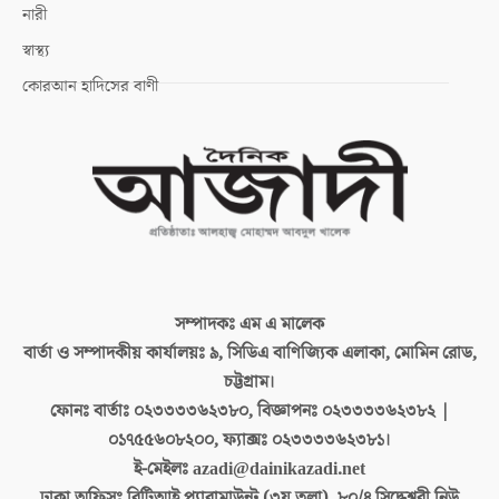
নারী
স্বাস্থ্য
কোরআন হাদিসের বাণী
সম্পাদকঃ
এম এ মালেক
বার্তা ও সম্পাদকীয় কার্যালয়ঃ
৯, সিডিএ বাণিজ্যিক এলাকা, মোমিন রোড,
চট্টগ্রাম।
ফোনঃ বার্তাঃ
০২৩৩৩৩৬২৩৮০, বিজ্ঞাপনঃ ০২৩৩৩৩৬২৩৮২ |
০১৭৫৫৬০৮২০০, ফ্যাক্সঃ ০২৩৩৩৩৬২৩৮১।
ই-মেইলঃ
azadi@dainikazadi.net
ঢাকা অফিসঃ
বিটিআই প্যারামাউন্ট (৩য় তলা), ৮০/৪ সিদ্ধেশ্বরী নিউ