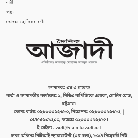
নারী
স্বাস্থ্য
কোরআন হাদিসের বাণী
সম্পাদকঃ
এম এ মালেক
বার্তা ও সম্পাদকীয় কার্যালয়ঃ
৯, সিডিএ বাণিজ্যিক এলাকা, মোমিন রোড,
চট্টগ্রাম।
ফোনঃ বার্তাঃ
০২৩৩৩৩৬২৩৮০, বিজ্ঞাপনঃ ০২৩৩৩৩৬২৩৮২ |
০১৭৫৫৬০৮২০০, ফ্যাক্সঃ ০২৩৩৩৩৬২৩৮১।
ই-মেইলঃ
azadi@dainikazadi.net
ঢাকা অফিসঃ
বিটিআই প্যারামাউন্ট (৩য় তলা), ৮০/৪ সিদ্ধেশ্বরী নিউ