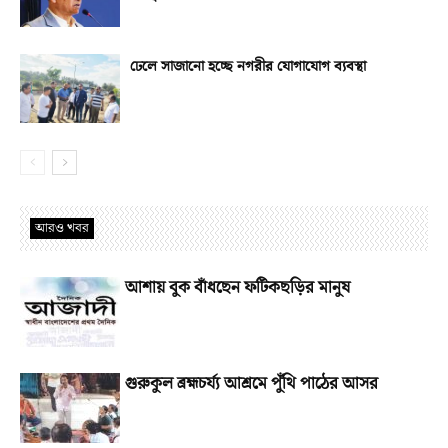
ঢেলে সাজানো হচ্ছে নগরীর যোগাযোগ ব্যবস্থা
আরও খবর
আশায় বুক বাঁধছেন ফটিকছড়ির মানুষ
গুরুকুল ব্রহ্মচর্য্য আশ্রমে পুঁথি পাঠের আসর